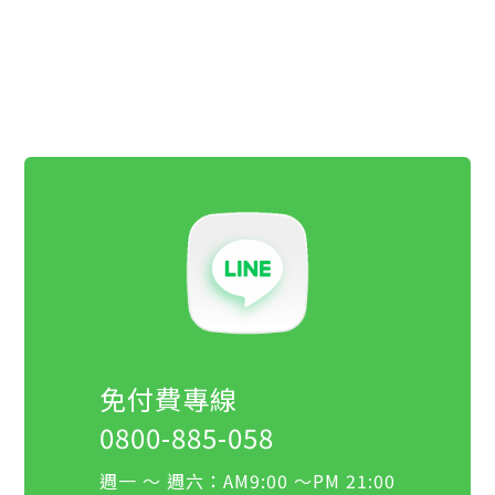
免付費專線
0800-885-058
週一 ～ 週六：AM9:00 ～PM 21:00