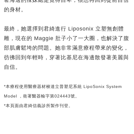
的身材。
最終，她選擇到君綺進行 Liposonix 立塑無創體
雕，現在的 Maggie 肚子小了一大圈，也解決了腹
部肌膚鬆垮的問題。她非常滿意療程帶來的變化，
彷彿回到年輕時，穿著比基尼在海邊散發著美麗與
自信。
*本療程使用醫療器材梭達立普塑尼系統 LipoSonix System
Model ，衛署醫器輸字第024443號。
*本頁面由君綺信義診所製作刊登。