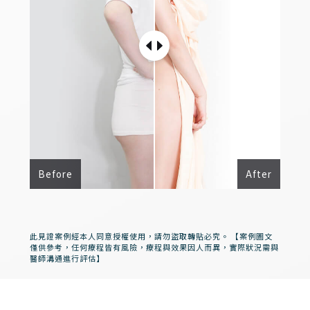
Before
After
此見證案例經本人同意授權使用，請勿盜取轉貼必究。 【案例圖文
僅供參考，任何療程皆有風險，療程與效果因人而異，實際狀況需與
醫師溝通進行評估】