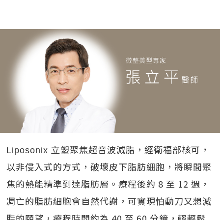
聚焦超音波減脂，經衛福部核可，
Liposonix 立塑
以非侵入式的方式，破壞皮下脂肪細胞，將瞬間聚
焦的熱能精準到達脂肪層。療程後約 8 至 12 週，
凋亡的脂肪細胞會自然代謝，可實現怕動刀又想減
脂的願望，療程時間約為 40 至 60 分鐘，輕輕鬆