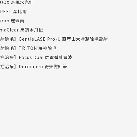
COOX 奇肌水光針
TPEEL 潔比爾
juran 麗珠蘭
rmaClear 黑鑽水飛梭
射除毛】GentleLASE Pro-U 亞歷山大冷凝除毛雷射
射除毛】TRITON 海神除毛
疤治療】Focus Dual 閃電微針電波
疤治療】Dermapen 得美微針筆