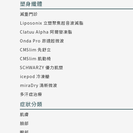
塑身纖體
減重門診
Liposonix 立塑聚焦超音波減脂
Clatuu Alpha 阿爾發凍脂
Onda Pro 昂達超微波
CMSlim 先舒立
CMSlim 肌動椅
SCHWARZY 優力肌塑
icepod 冷凍艙
miraDry 清新微波
多汗症治療
症狀分類
肌膚
臉部
眼部