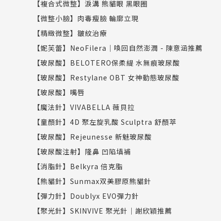
【複合式微整】淚溝 熊貓眼 黑眼圈
【微整小臉】肉毒瘦臉 輪廓立現
【精緻微整】皺紋治療
【妮芙蕾】NeoFilera｜喚回自然澎潤 - 陳意涵推薦
【玻尿酸】BELOTERO保柔緹 水無痕玻尿酸
【玻尿酸】Restylane OBT 女神動態玻尿酸
【玻尿酸】嘴唇
【魔法針】VIVABELLA 薇貝拉
【童顏針】4D 聚左旋乳酸 Sculptra 舒顏萃
【玻尿酸】Rejeunesse 新魅玻尿酸
【玻尿酸注射】隆鼻 凹陷填補
【消脂針】Belkyra 倍克脂
【熊貓針】Sunmax双美膠原熊貓針
【彈力針】Doublyx EVO彈力針
【聚光針】SKINVIVE 聚光針｜謝欣穎推薦