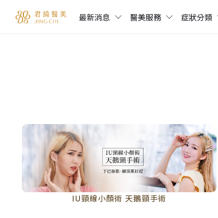
最新消息
醫美服務
症狀分類
IU頸線小顏術 天鵝頸手術