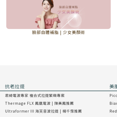
臉部自體補脂 | 少女美顏術
抗老拉提
美
君綺電波專家 複合式拉提緊緻專案
Pi
Thermage FLX 鳳凰電波 | 陳美鳳推薦
Bi
Ultraformer III 海芙音波拉提 | 楊千霈推薦
Re