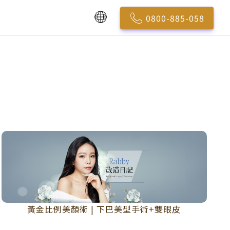
0800-885-058
黃金比例美顏術 | 下巴美型手術+雙眼皮