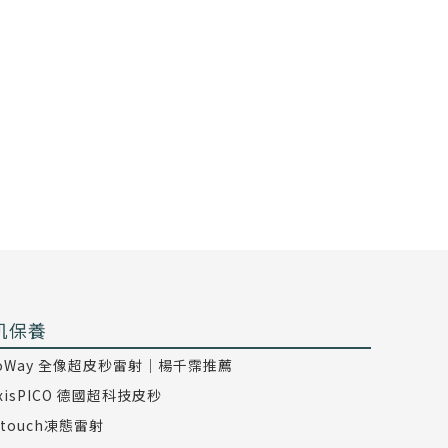
肌保養
coWay 全像超皮秒雷射｜楊千霈推薦
axisPICO 德國超科技皮秒
dtouch凍態雷射