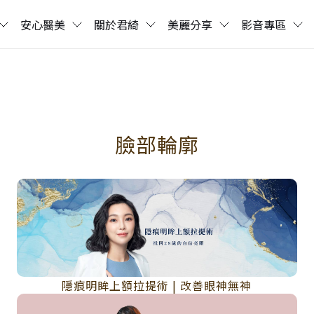
安心醫美
關於君綺
美麗分享
影音專區
臉部輪廓
隱痕明眸上額拉提術 | 改善眼神無神