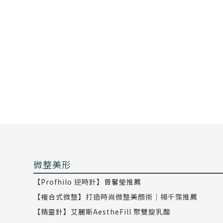
微整美形
【Profhilo 逆時針】曾馨瑩推薦
【複合式微整】打造時尚微整美顏術｜楊千霈推薦
【精靈針】艾麗斯AestheFill 聚雙旋乳酸