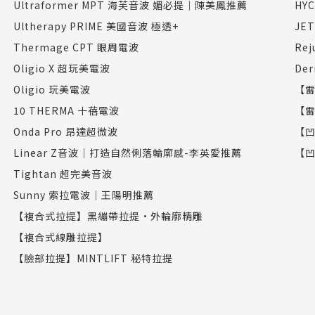
Ultraformer MPT 海芙音波 媚必提｜陳美鳳推薦
HY
Ultherapy PRIME 美國音波 極透+
JE
Thermage CPT 眼周電波
Re
Oligio X 超玩美電波
De
Oligio 玩美電波
【雷
10 THERMA 十蓓電波
【雷
Onda Pro 昂達超微波
【凹
Linear Z音波｜打造自然俐落輪廓感-李英愛推薦
【凹
Tightan 超完美音波
Sunny 索拉電波｜王陽明推薦
【複合式拉提】黑繃帶拉提•外輪廓精雕
【複合式線雕拉提】
【臉部拉提】MINTLIFT 秘特拉提