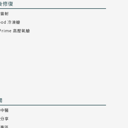
後修復
氖雷射
epod 冷凍艙
 Prime 高壓氧艙
關
技中醫
麗分享
音專區