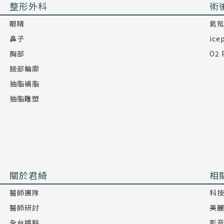
整形外科
術
眼睛
氦
鼻子
ic
胸部
O2
臉部輪廓
抽脂補脂
抽脂雕塑
關於君綺
相
醫師團隊
科
醫師研討
美
全台據點
影