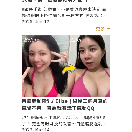
#眼袋手術 怎麼做，不是看你幾歲來決定 而
是你的眼下條件適合哪一種方式 眼袋膨出程
度、皮膚狀態、眼周結構…等 這些都比年齡
2026, Jun 12
本身更重要 眼周手術沒有年齡公式 適合自
更多 +
己，才是關鍵
自體脂肪隆乳/ Elise | 術後三個月真的
感覺不用一直喬就有溝了感動QQ
現在的胸部大小真的比以前大上胸變的飽滿
了！ 完全肉眼可及的改善～自體脂肪隆乳也
不覺得有什麼隆乳的異物感 最擔心的大腿抽
2022, Mar 14