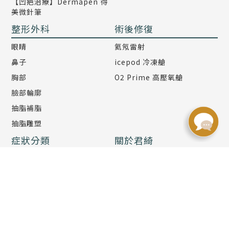
【凹疤治療】Dermapen 得
美微針筆
整形外科
術後修復
眼睛
氦氖雷射
鼻子
icepod 冷凍艙
胸部
O2 Prime 高壓氧艙
臉部輪廓
抽脂補脂
抽脂雕塑
症狀分類
關於君綺
肌膚
醫師團隊
臉部
醫師研討
眼部
全台據點
鼻部
品牌理念
唇部