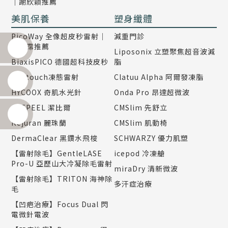
｜謝欣穎推薦
美肌保養
塑身纖體
PicoWay 全像超皮秒雷射｜
減重門診
楊千霈推薦
Liposonix 立塑聚焦超音波減
BiaxisPICO 德國超科技皮秒
脂
Redtouch凍態雷射
Clatuu Alpha 阿爾發凍脂
HYCOOX 奇肌水光針
Onda Pro 昂達超微波
JETPEEL 潔比爾
CMSlim 先舒立
Rejuran 麗珠蘭
CMSlim 肌動椅
DermaClear 黑鑽水飛梭
SCHWARZY 優力肌塑
【雷射除毛】GentleLASE
icepod 冷凍艙
Pro-U 亞歷山大冷凝除毛雷射
miraDry 清新微波
【雷射除毛】TRITON 海神除
多汗症治療
毛
【凹疤治療】Focus Dual 閃
電微針電波