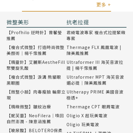
脂凹凸不平也沒發生了，感謝醫生的好技巧
更多 +
微整美形
抗老拉提
【Profhilo 逆時針】曾馨瑩
君綺電波專家 複合式拉提緊緻
推薦
專案
【複合式微整】打造時尚微整
Thermage FLX 鳳凰電波 |
美顏術｜楊千霈推薦
陳美鳳推薦
【精靈針】艾麗斯AestheFill
Ultraformer III 海芙音波拉
聚雙旋乳酸
提 | 楊千霈推薦
【複合式微整】淚溝 熊貓眼
Ultraformer MPT 海芙音波
黑眼圈
媚必提｜陳美鳳推薦
【微整小臉】肉毒瘦臉 輪廓立
Ultherapy PRIME 美國音波
現
極透+
【精緻微整】皺紋治療
Thermage CPT 眼周電波
【妮芙蕾】NeoFilera｜喚回
Oligio X 超玩美電波
自然澎潤 - 陳意涵推薦
Oligio 玩美電波
【玻尿酸】BELOTERO保柔