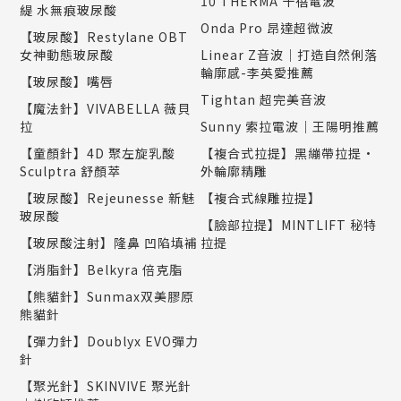
10 THERMA 十蓓電波
緹 水無痕玻尿酸
Onda Pro 昂達超微波
【玻尿酸】Restylane OBT
女神動態玻尿酸
Linear Z音波｜打造自然俐落
輪廓感-李英愛推薦
【玻尿酸】嘴唇
Tightan 超完美音波
【魔法針】VIVABELLA 薇貝
拉
Sunny 索拉電波｜王陽明推薦
【童顏針】4D 聚左旋乳酸
【複合式拉提】黑繃帶拉提•
Sculptra 舒顏萃
外輪廓精雕
【玻尿酸】Rejeunesse 新魅
【複合式線雕拉提】
玻尿酸
【臉部拉提】MINTLIFT 秘特
【玻尿酸注射】隆鼻 凹陷填補
拉提
【消脂針】Belkyra 倍克脂
【熊貓針】Sunmax双美膠原
熊貓針
【彈力針】Doublyx EVO彈力
針
【聚光針】SKINVIVE 聚光針