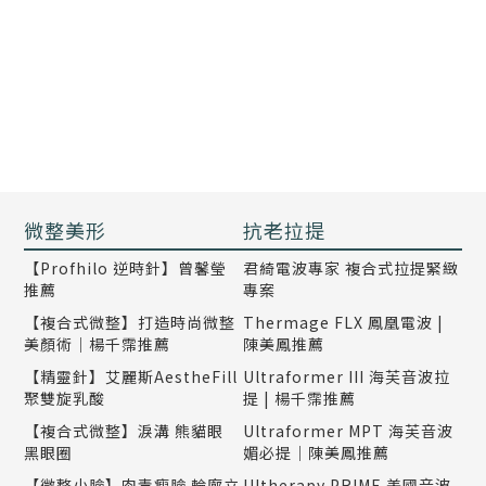
微整美形
抗老拉提
【Profhilo 逆時針】曾馨瑩
君綺電波專家 複合式拉提緊緻
推薦
專案
【複合式微整】打造時尚微整
Thermage FLX 鳳凰電波 |
美顏術｜楊千霈推薦
陳美鳳推薦
【精靈針】艾麗斯AestheFill
Ultraformer III 海芙音波拉
聚雙旋乳酸
提 | 楊千霈推薦
【複合式微整】淚溝 熊貓眼
Ultraformer MPT 海芙音波
黑眼圈
媚必提｜陳美鳳推薦
【微整小臉】肉毒瘦臉 輪廓立
Ultherapy PRIME 美國音波