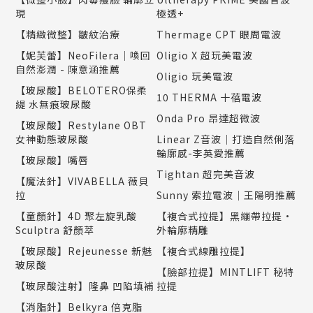
現
極透+
【精緻微整】皺紋治療
Thermage CPT 眼周電波
【妮芙蕾】NeoFilera｜喚回
Oligio X 超玩美電波
自然澎潤 - 陳意涵推薦
Oligio 玩美電波
【玻尿酸】BELOTERO保柔
10 THERMA 十蓓電波
緹 水無痕玻尿酸
Onda Pro 昂達超微波
【玻尿酸】Restylane OBT
女神動態玻尿酸
Linear Z音波｜打造自然俐落
輪廓感-李英愛推薦
【玻尿酸】嘴唇
Tightan 超完美音波
【魔法針】VIVABELLA 薇貝
拉
Sunny 索拉電波｜王陽明推薦
【童顏針】4D 聚左旋乳酸
【複合式拉提】黑繃帶拉提•
Sculptra 舒顏萃
外輪廓精雕
【玻尿酸】Rejeunesse 新魅
【複合式線雕拉提】
玻尿酸
【臉部拉提】MINTLIFT 秘特
【玻尿酸注射】隆鼻 凹陷填補
拉提
【消脂針】Belkyra 倍克脂