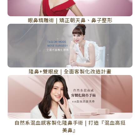
眼鼻精雕術 | 矯正朝天鼻、鼻子整形
隆鼻+雙眼皮 | 全面客製化改造計畫
自然系混血感客製化隆鼻手術 | 打造『混血高挺
美鼻』