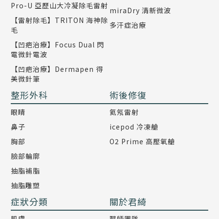
Pro-U 亞歷山大冷凝除毛雷射
miraDry 清新微波
【雷射除毛】TRITON 海神除
多汗症治療
毛
【凹疤治療】Focus Dual 閃
電微針電波
【凹疤治療】Dermapen 得
美微針筆
整形外科
術後修復
眼睛
氦氖雷射
鼻子
icepod 冷凍艙
胸部
O2 Prime 高壓氧艙
臉部輪廓
抽脂補脂
抽脂雕塑
症狀分類
關於君綺
肌膚
醫師團隊