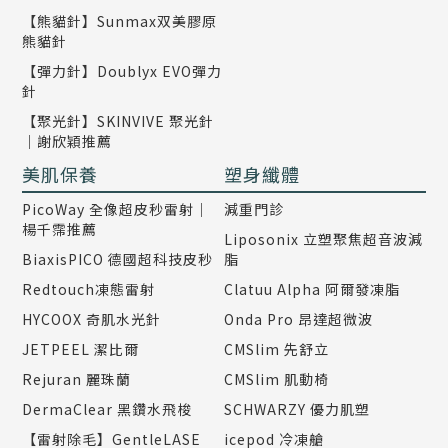
【熊貓針】Sunmax双美膠原
熊貓針
【彈力針】Doublyx EVO彈力
針
【聚光針】SKINVIVE 聚光針
｜謝欣穎推薦
美肌保養
塑身纖體
PicoWay 全像超皮秒雷射｜
減重門診
楊千霈推薦
Liposonix 立塑聚焦超音波減
BiaxisPICO 德國超科技皮秒
脂
Redtouch凍態雷射
Clatuu Alpha 阿爾發凍脂
HYCOOX 奇肌水光針
Onda Pro 昂達超微波
JETPEEL 潔比爾
CMSlim 先舒立
Rejuran 麗珠蘭
CMSlim 肌動椅
DermaClear 黑鑽水飛梭
SCHWARZY 優力肌塑
【雷射除毛】GentleLASE
icepod 冷凍艙