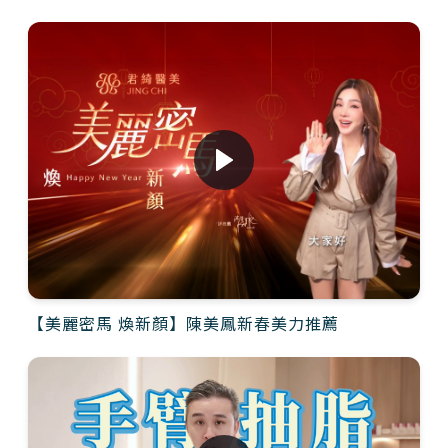
【美麗密馬 煥新顏】陳美鳳新春美力推薦