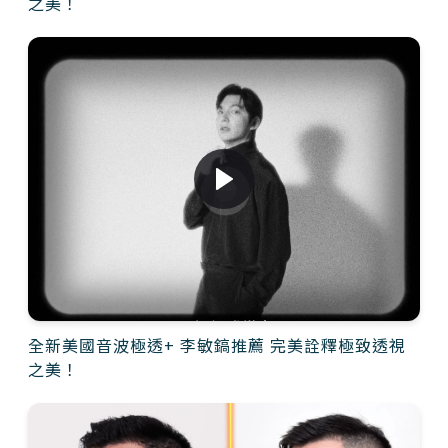
之美！
全新美國音波極透+ 李敏鎬推薦 完美詮釋極致透視
之美！