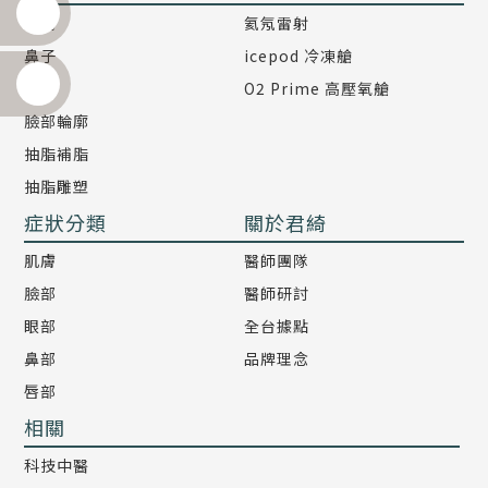
眼睛
氦氖雷射
鼻子
icepod 冷凍艙
胸部
O2 Prime 高壓氧艙
臉部輪廓
抽脂補脂
抽脂雕塑
症狀分類
關於君綺
肌膚
醫師團隊
臉部
醫師研討
眼部
全台據點
鼻部
品牌理念
唇部
相關
科技中醫