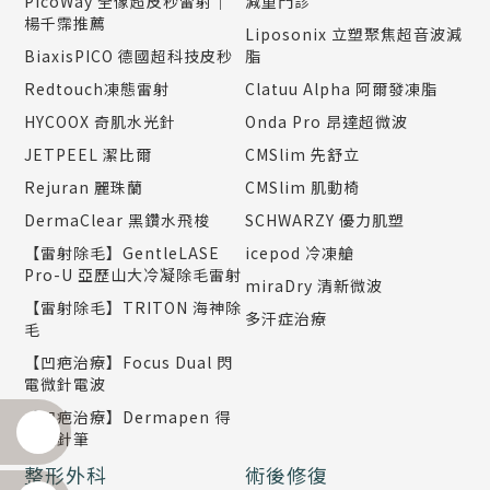
PicoWay 全像超皮秒雷射｜
減重門診
楊千霈推薦
Liposonix 立塑聚焦超音波減
BiaxisPICO 德國超科技皮秒
脂
Redtouch凍態雷射
Clatuu Alpha 阿爾發凍脂
HYCOOX 奇肌水光針
Onda Pro 昂達超微波
JETPEEL 潔比爾
CMSlim 先舒立
Rejuran 麗珠蘭
CMSlim 肌動椅
DermaClear 黑鑽水飛梭
SCHWARZY 優力肌塑
【雷射除毛】GentleLASE
icepod 冷凍艙
Pro-U 亞歷山大冷凝除毛雷射
miraDry 清新微波
【雷射除毛】TRITON 海神除
多汗症治療
毛
【凹疤治療】Focus Dual 閃
電微針電波
【凹疤治療】Dermapen 得
美微針筆
整形外科
術後修復