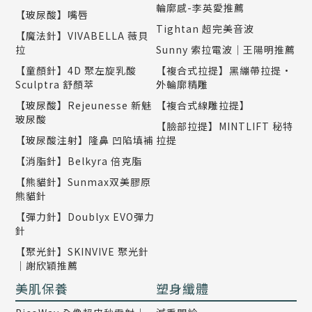
輪廓感-李英愛推薦
【玻尿酸】嘴唇
Tightan 超完美音波
【魔法針】VIVABELLA 薇貝
拉
Sunny 索拉電波｜王陽明推薦
【童顏針】4D 聚左旋乳酸
【複合式拉提】黑繃帶拉提•
Sculptra 舒顏萃
外輪廓精雕
【玻尿酸】Rejeunesse 新魅
【複合式線雕拉提】
玻尿酸
【臉部拉提】MINTLIFT 秘特
【玻尿酸注射】隆鼻 凹陷填補
拉提
【消脂針】Belkyra 倍克脂
【熊貓針】Sunmax双美膠原
熊貓針
【彈力針】Doublyx EVO彈力
針
【聚光針】SKINVIVE 聚光針
｜謝欣穎推薦
美肌保養
塑身纖體