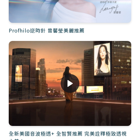
Profhilo逆時針 曾馨瑩美麗推薦
全新美國音波極透+ 全智賢推薦 完美詮釋極致透視