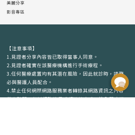
美麗分享
影音專區
【注意事項】
1.見證者分享內容皆已取得當事人同意。
2.見證者確實在該醫療機構進行手術療程。
3.任何醫療處置均有其潛在風險，因此就診時，請務
必與醫護人員配合。
4.禁止任何網際網路服務業者轉錄其網路資訊之內容
供人點閱。但以網路搜尋或超連結方式，進入醫療機
構之網址（域）直接點閱者，不在此限。
全省據點 | 免費服務專線: 0800-885-058
Copyright © 君綺診所 醫美明星品牌，醫美、整型專