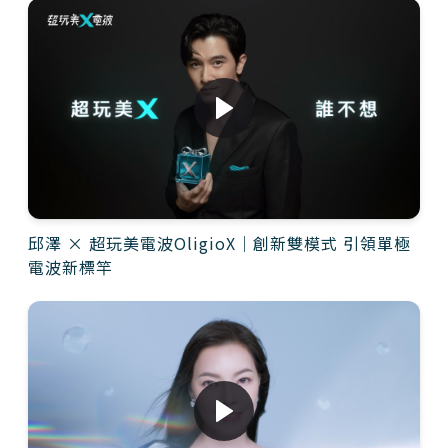
邱澤 × 超玩美電波OligioX｜創新雙模式 引領單極
電波新標竿