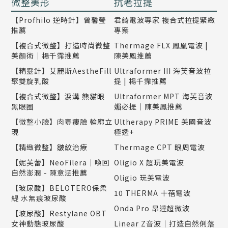
微整美形
抗老拉提
【Profhilo 逆時針】曾馨瑩
君綺電波專家 複合式拉提緊緻
推薦
專案
【複合式微整】打造時尚微整
Thermage FLX 鳳凰電波 |
美顏術｜楊千霈推薦
陳美鳳推薦
【精靈針】艾麗斯AestheFill
Ultraformer III 海芙音波拉
聚雙旋乳酸
提 | 楊千霈推薦
【複合式微整】淚溝 熊貓眼
Ultraformer MPT 海芙音波
黑眼圈
媚必提｜陳美鳳推薦
【微整小臉】肉毒瘦臉 輪廓立
Ultherapy PRIME 美國音波
現
極透+
【精緻微整】皺紋治療
Thermage CPT 眼周電波
【妮芙蕾】NeoFilera｜喚回
Oligio X 超玩美電波
自然澎潤 - 陳意涵推薦
Oligio 玩美電波
【玻尿酸】BELOTERO保柔
10 THERMA 十蓓電波
緹 水無痕玻尿酸
Onda Pro 昂達超微波
【玻尿酸】Restylane OBT
女神動態玻尿酸
Linear Z音波｜打造自然俐落