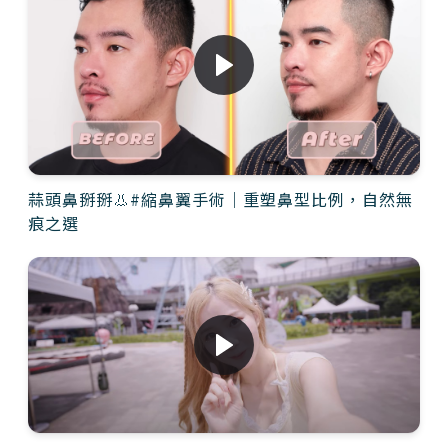
蒜頭鼻掰掰👃#縮鼻翼手術｜重塑鼻型比例，自然無
痕之選