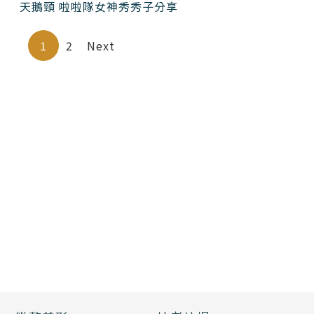
天鵝頸 啦啦隊女神秀秀子分享
1
2
Next