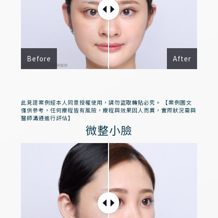
Before
After
此見證案例經本人同意授權使用，請勿盜取轉貼必究。 【案例圖文
僅供參考，任何療程皆有風險，療程與效果因人而異，實際狀況需與
醫師溝通進行評估】
微整小臉