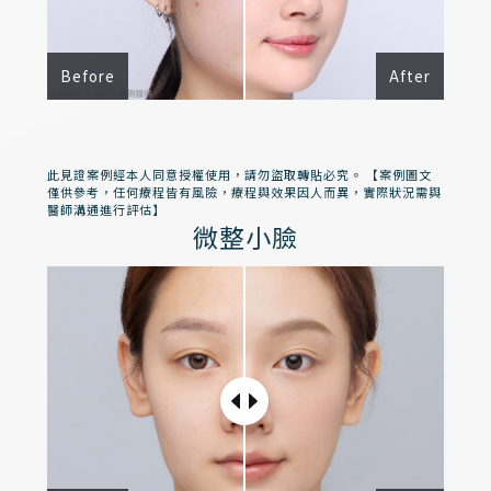
Before
After
此見證案例經本人同意授權使用，請勿盜取轉貼必究。 【案例圖文
僅供參考，任何療程皆有風險，療程與效果因人而異，實際狀況需與
醫師溝通進行評估】
微整小臉