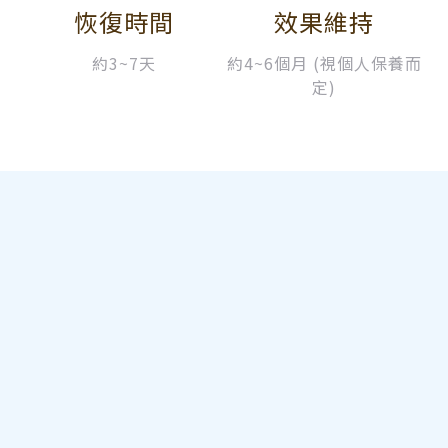
恢復時間
效果維持
約3~7天
約4~6個月 (視個人保養而
定)