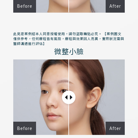
Before
After
此見證案例經本人同意授權使用，請勿盜取轉貼必究。 【案例圖文
僅供參考，任何療程皆有風險，療程與效果因人而異，實際狀況需與
醫師溝通進行評估】
微整小臉
Before
After