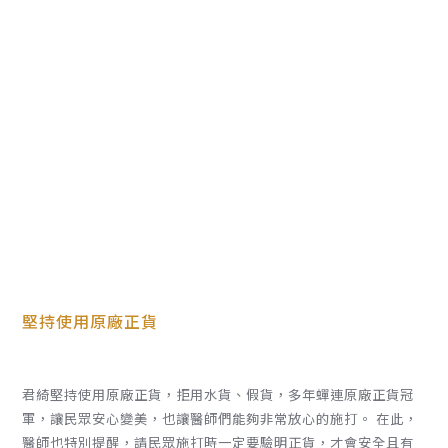
堅持使用原廠正貨
君綺堅持使用原廠正貨，拒用水貨、假貨，多年蟬連原廠正貨冠
軍，讓民眾安心變美，也讓醫師們能夠非常放心的施打。 在此，
醫師也特別提醒，請民眾施打時一定要驗明正貨，才會安全且有