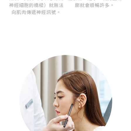
神經細胞的橋樑）就無法
廓就會順暢許多。
向肌肉傳遞神經訊號。