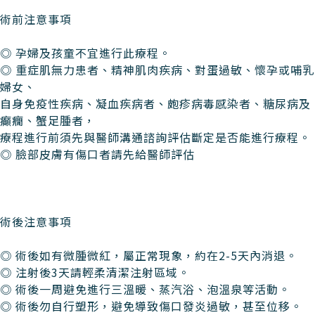
術前注意事項
◎ 孕婦及孩童不宜進行此療程。
◎ 重症肌無力患者、精神肌肉疾病、對蛋過敏、懷孕或哺乳
婦女、
自身免疫性疾病、凝血疾病者、皰疹病毒感染者、糖尿病及
癲癇、蟹足腫者，
療程進行前須先與醫師溝通諮詢評估斷定是否能進行療程。
◎ 臉部皮膚有傷口者請先給醫師評估
術後注意事項
◎ 術後如有微腫微紅，屬正常現象，約在2-5天內消退。
◎ 注射後3天請輕柔清潔注射區域。
◎ 術後一周避免進行三溫暖、蒸汽浴、泡溫泉等活動。
◎ 術後勿自行塑形，避免導致傷口發炎過敏，甚至位移。