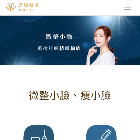
微整小臉、瘦小臉