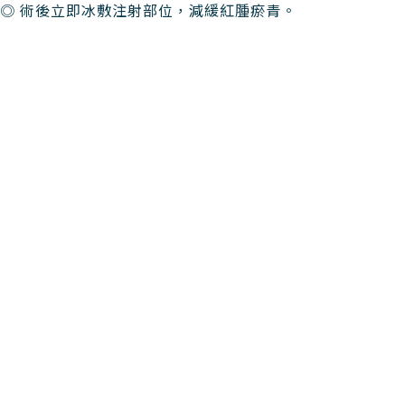
◎ 術後立即冰敷注射部位，減緩紅腫瘀青。