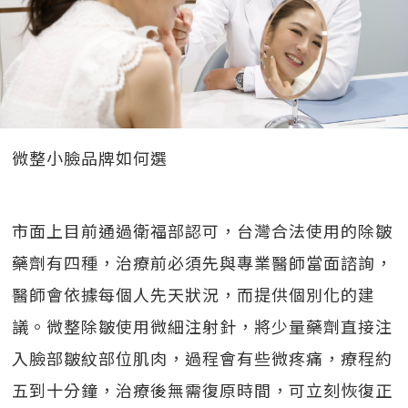
微整小臉品牌如何選
市面上目前通過衛福部認可，台灣合法使用的除皺
藥劑有四種，治療前必須先與專業醫師當面諮詢，
醫師會依據每個人先天狀況，而提供個別化的建
議。微整除皺使用微細注射針，將少量藥劑直接注
入臉部皺紋部位肌肉，過程會有些微疼痛，療程約
五到十分鐘，治療後無需復原時間，可立刻恢復正