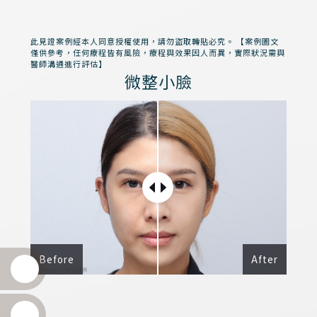
此見證案例經本人同意授權使用，請勿盜取轉貼必究。 【案例圖文
僅供參考，任何療程皆有風險，療程與效果因人而異，實際狀況需與
醫師溝通進行評估】
微整小臉
Before
After