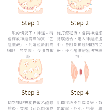
Step 1
Step 2
一般的情況下，神經末稍
施打療程後，會與神經細
會釋放神經傳導物質「乙
胞膜結合，進入神經細胞
醯膽鹼」，到達位於肌肉
中，會阻斷神經細胞的受
細胞上的受體， 使肌肉收
器，使乙醯膽鹼無法被釋
縮。
放。
Step 3
Step 4
抑制神經末梢釋放乙醯膽
肌肉接收不到指令後，就
鹼後，突觸（可以想像成
能放鬆、縮小，視覺上輪