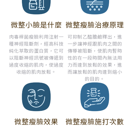
微整小臉是什麼
微整瘦臉治療原理
肉毒桿菌瘦臉利用注射一
可抑制乙醯膽鹼釋出，進
種神經阻斷劑，經高科技
一步讓神經跟肌肉之間的
純化萃取的蛋白質，它可
傳導被阻斷，使肌肉暫時
以阻斷神經訊號被傳遞到
性的在一段時間內無法用
過度收縮的肌肉，使過度
力而達到放鬆的效果，進
收縮的肌肉放鬆。
而讓放鬆的肌肉達到縮小
的目的。
微整瘦臉效果
微整瘦臉施打次數