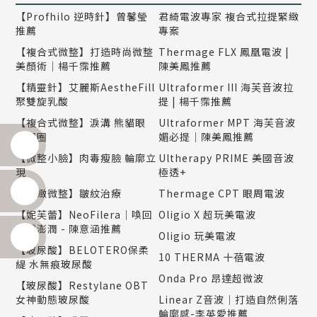
【Profhilo 逆時針】曾馨瑩
君綺電波專家 複合式拉提緊緻
推薦
專案
【複合式微整】打造時尚微整
Thermage FLX 鳳凰電波 |
美顏術｜楊千霈推薦
陳美鳳推薦
【精靈針】艾麗斯AestheFill
Ultraformer III 海芙音波拉
聚雙旋乳酸
提 | 楊千霈推薦
【複合式微整】淚溝 熊貓眼
Ultraformer MPT 海芙音波
黑眼圈
媚必提｜陳美鳳推薦
【微整小臉】肉毒瘦臉 輪廓立
Ultherapy PRIME 美國音波
現
極透+
【精緻微整】皺紋治療
Thermage CPT 眼周電波
【妮芙蕾】NeoFilera｜喚回
Oligio X 超玩美電波
自然澎潤 - 陳意涵推薦
Oligio 玩美電波
【玻尿酸】BELOTERO保柔
10 THERMA 十蓓電波
緹 水無痕玻尿酸
Onda Pro 昂達超微波
【玻尿酸】Restylane OBT
女神動態玻尿酸
Linear Z音波｜打造自然俐落
輪廓感-李英愛推薦