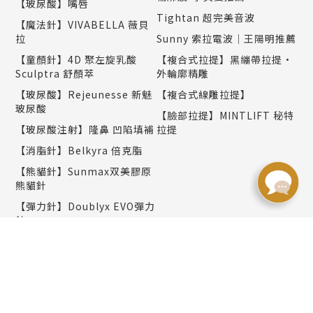
【玻尿酸】嘴唇
Tightan 超完美音波
【魔法針】VIVABELLA 薇貝
拉
Sunny 索拉電波｜王陽明推薦
【童顏針】4D 聚左旋乳酸
【複合式拉提】黑繃帶拉提•
Sculptra 舒顏萃
外輪廓精雕
【玻尿酸】Rejeunesse 新魅
【複合式線雕拉提】
玻尿酸
【臉部拉提】MINTLIFT 秘特
【玻尿酸注射】隆鼻 凹陷填補
拉提
【消脂針】Belkyra 倍克脂
【熊貓針】Sunmax双美膠原
熊貓針
【彈力針】Doublyx EVO彈力
針
【聚光針】SKINVIVE 聚光針
｜謝欣穎推薦
美肌保養
塑身纖體
PicoWay 全像超皮秒雷射｜
減重門診