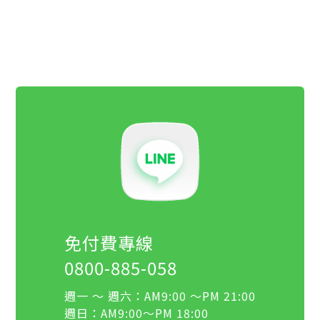
免付費專線
0800-885-058
週一 ～ 週六：AM9:00 ～PM 21:00
週日：AM9:00～PM 18:00