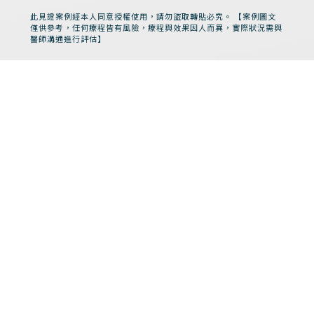
此見證案例經本人同意授權使用，請勿盜取轉貼必究。 【案例圖文
僅供參考，任何療程皆有風險，療程與效果因人而異，實際狀況需與
醫師溝通進行評估】