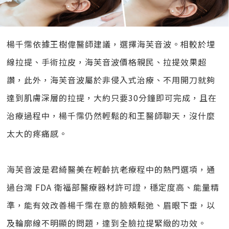
楊千霈依據王樹偉醫師建議，選擇海芙音波。相較於埋
線拉提、手術拉皮，海芙音波價格親民、拉提效果超
讚，此外，海芙音波屬於非侵入式治療、不用開刀就夠
達到肌膚深層的拉提，大約只要30分鐘即可完成，且在
治療過程中，楊千霈仍然輕鬆的和王醫師聊天，沒什麼
太大的疼痛感。
海芙音波是君綺醫美在輕齡抗老療程中的熱門選項，通
過台灣 FDA 衛福部醫療器材許可證，穩定度高、能量精
準，能有效改善楊千霈在意的臉頰鬆弛、眉眼下垂，以
及輪廓線不明顯的問題，達到全臉拉提緊緻的功效。