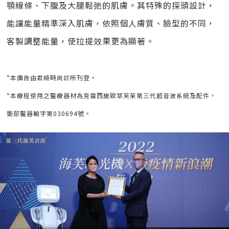
顎線條、下腹及大腿鬆弛的肌膚。其特殊的探頭設計，
能讓能量精準深入肌膚，依照個人膚質、臉型的不同，
客製調整能量，使拉提效果更為顯著。
*本廣告由君綺時尚診所刊登。
*本療程使用之醫療器材為克雷西施歐萃芙茉第三代超音波系統及配件，
衛部醫器輸字第030694號。