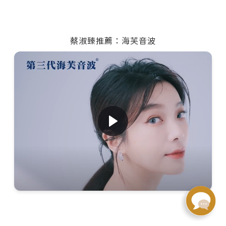
蔡淑臻推薦：海芙音波