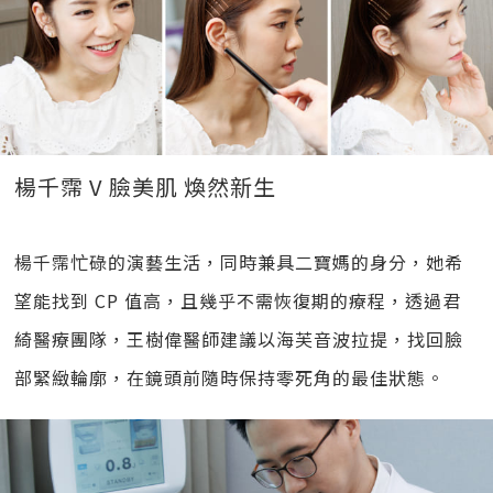
楊千霈 V 臉美肌 煥然新生
楊千霈忙碌的演藝生活，同時兼具二寶媽的身分，她希
望能找到 CP 值高，且幾乎不需恢復期的療程，透過君
綺醫療團隊，王樹偉醫師建議以海芙音波拉提，找回臉
部緊緻輪廓，在鏡頭前隨時保持零死角的最佳狀態。