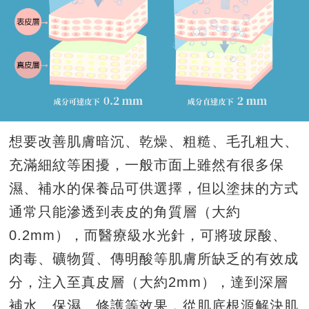
想要改善肌膚暗沉、乾燥、粗糙、毛孔粗大、
充滿細紋等困擾，一般市面上雖然有很多保
濕、補水的保養品可供選擇，但以塗抹的方式
通常只能滲透到表皮的角質層（大約
0.2mm
），而醫療級水光針，可將玻尿酸、
肉毒、礦物質、傳明酸等肌膚所缺乏的有效成
分，注入至真皮層（大約
2mm
），達到深層
補水、保濕、修護等效果，從肌底根源解決肌