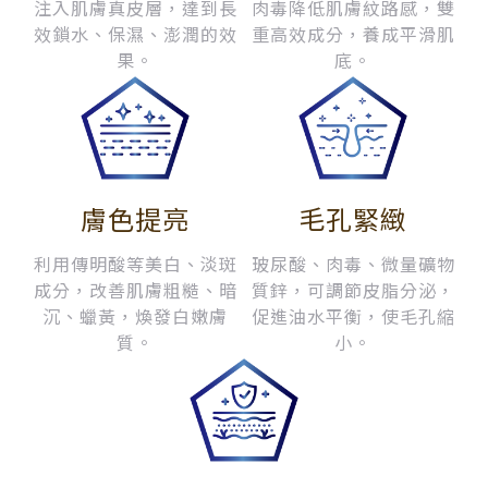
注入肌膚真皮層，達到長
肉毒降低肌膚紋路感，雙
效鎖水、保濕、澎潤的效
重高效成分，養成平滑肌
果。
底。
膚色提亮
毛孔緊緻
利用傳明酸等美白、淡斑
玻尿酸、肉毒、微量礦物
成分，改善肌膚粗糙、暗
質鋅，可調節皮脂分泌，
沉、蠟黃，煥發白嫩膚
促進油水平衡，使毛孔縮
質。
小。