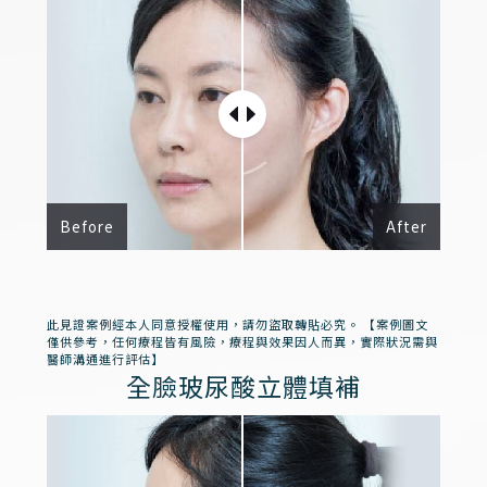
Before
After
此見證案例經本人同意授權使用，請勿盜取轉貼必究。 【案例圖文
僅供參考，任何療程皆有風險，療程與效果因人而異，實際狀況需與
醫師溝通進行評估】
全臉玻尿酸立體填補