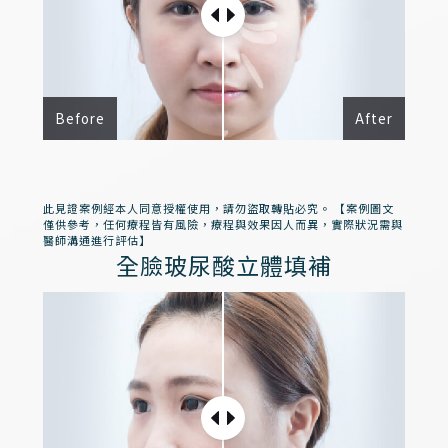
Before
After
此見證案例經本人同意授權使用，請勿盜取轉貼必究。 【案例圖文
僅供參考，任何療程皆有風險，療程與效果因人而異，實際狀況需與
醫師溝通進行評估】
全臉玻尿酸立體填補