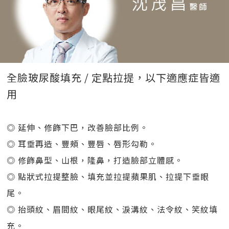
全臉玻尿酸填充 / 定點拉提，以下適應症皆適
用
◎ 延伸、修飾下巴，改善臉部比例。
◎ 耳垂再造、豐頰、豐唇、唇形勾勒。
◎ 修飾鼻型、山根，隆鼻，打造臉部立體感。
◎ 點狀式拉提整臉、填充並拉提蘋果肌、拉提下垂眼
尾。
◎ 抬頭紋、眉間紋、眼尾紋、淚溝紋、法令紋、笑紋填
充。