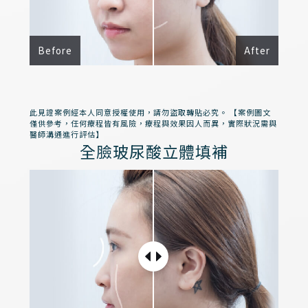
Before
After
此見證案例經本人同意授權使用，請勿盜取轉貼必究。 【案例圖文
僅供參考，任何療程皆有風險，療程與效果因人而異，實際狀況需與
醫師溝通進行評估】
全臉玻尿酸立體填補