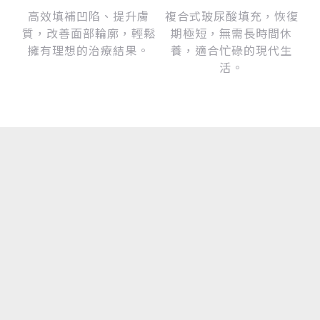
高效填補凹陷、提升膚
複合式玻尿酸填充，恢復
質，改善面部輪廓，輕鬆
期極短，無需長時間休
擁有理想的治療結果。
養，適合忙碌的現代生
活。