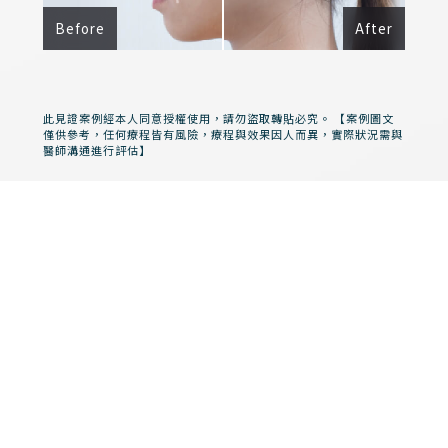
Before
After
此見證案例經本人同意授權使用，請勿盜取轉貼必究。 【案例圖文
僅供參考，任何療程皆有風險，療程與效果因人而異，實際狀況需與
醫師溝通進行評估】