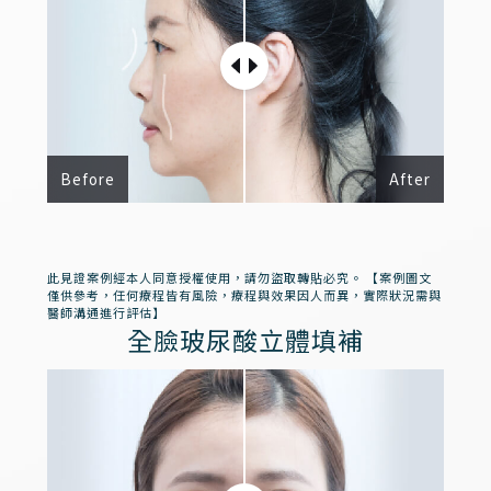
Before
After
此見證案例經本人同意授權使用，請勿盜取轉貼必究。 【案例圖文
僅供參考，任何療程皆有風險，療程與效果因人而異，實際狀況需與
醫師溝通進行評估】
全臉玻尿酸立體填補