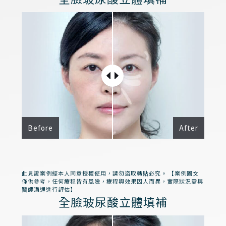
Before
After
此見證案例經本人同意授權使用，請勿盜取轉貼必究。 【案例圖文
僅供參考，任何療程皆有風險，療程與效果因人而異，實際狀況需與
醫師溝通進行評估】
全臉玻尿酸立體填補