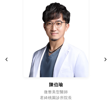
陳伯瑜
微整美型醫師
君綺桃園診所院長