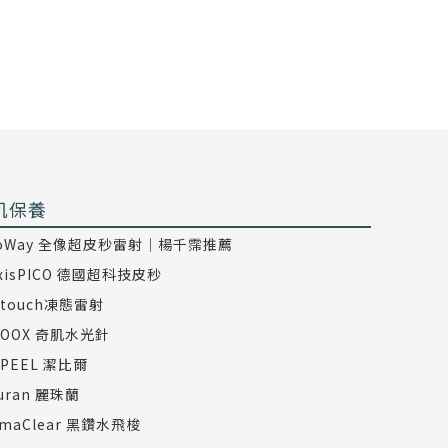
肌保養
coWay 全像超皮秒雷射｜楊千霈推薦
axisPICO 德國超科技皮秒
dtouch凍態雷射
COOX 奇肌水光針
TPEEL 潔比爾
juran 麗珠蘭
rmaClear 黑鑽水飛梭