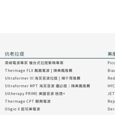
抗老拉提
美
君綺電波專家 複合式拉提緊緻專案
Pi
Thermage FLX 鳳凰電波 | 陳美鳳推薦
Bi
Ultraformer III 海芙音波拉提 | 楊千霈推薦
Re
Ultraformer MPT 海芙音波 媚必提｜陳美鳳推薦
HY
Ultherapy PRIME 美國音波 極透+
JE
Thermage CPT 眼周電波
Re
Oligio X 超玩美電波
De