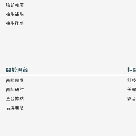
臉部輪廓
抽脂補脂
抽脂雕塑
關於君綺
相
醫師團隊
科
醫師研討
美
全台據點
影
品牌理念