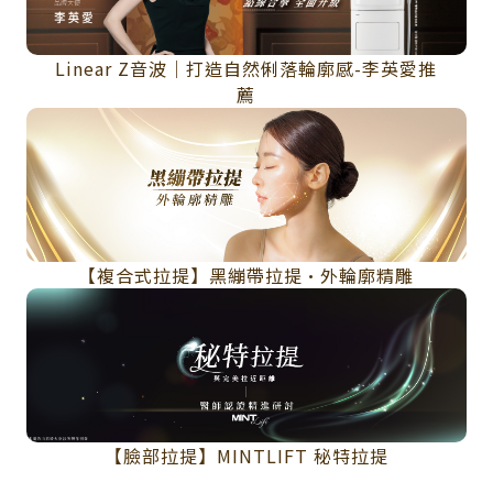
Linear Z音波｜打造自然俐落輪廓感-李英愛推
薦
【複合式拉提】黑繃帶拉提•外輪廓精雕
【臉部拉提】MINTLIFT 秘特拉提