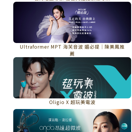
Ultraformer MPT 海芙音波 媚必提｜陳美鳳推
薦
Oligio X 超玩美電波