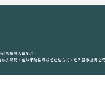
務必與醫護人員配合。
內容供人點閱。但以網路搜尋或超連結方式，進入醫療機構之
型專家 |
隱私權政策