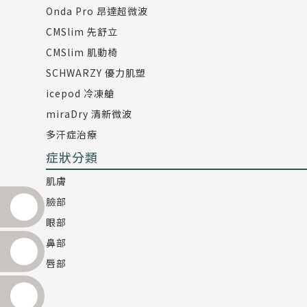
Onda Pro 昂達超微波
CMSlim 先舒立
CMSlim 肌動椅
SCHWARZY 優力肌塑
icepod 冷凍艙
miraDry 清新微波
多汗症治療
症狀分類
肌膚
臉部
眼部
鼻部
唇部