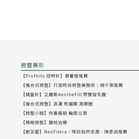
微整美形
【Profhilo 逆時針】曾馨瑩推薦
【複合式微整】打造時尚微整美顏術｜楊千霈推薦
【精靈針】艾麗斯AestheFill 聚雙旋乳酸
【複合式微整】淚溝 熊貓眼 黑眼圈
【微整小臉】肉毒瘦臉 輪廓立現
【精緻微整】皺紋治療
【妮芙蕾】NeoFilera｜喚回自然澎潤 - 陳意涵推薦