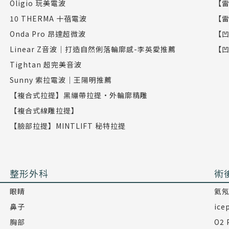
Oligio 玩美電波
【雷
10 THERMA 十蓓電波
【雷
Onda Pro 昂達超微波
【凹
Linear Z音波｜打造自然俐落輪廓感-李英愛推薦
【凹
Tightan 超完美音波
Sunny 索拉電波｜王陽明推薦
【複合式拉提】黑繃帶拉提•外輪廓精雕
【複合式線雕拉提】
【臉部拉提】MINTLIFT 秘特拉提
整形外科
術
眼睛
氦
鼻子
ic
胸部
O2