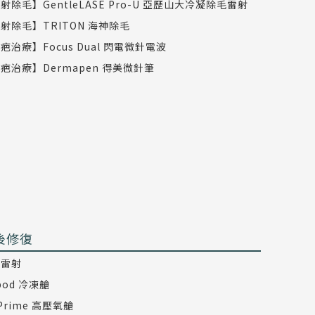
射除毛】GentleLASE Pro-U 亞歷山大冷凝除毛雷射
射除毛】TRITON 海神除毛
疤治療】Focus Dual 閃電微針電波
疤治療】Dermapen 得美微針筆
後修復
氖雷射
epod 冷凍艙
 Prime 高壓氧艙