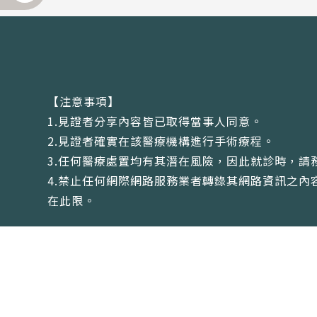
【注意事項】
1.見證者分享內容皆已取得當事人同意。
2.見證者確實在該醫療機構進行手術療程。
3.任何醫療處置均有其潛在風險，因此就診時，請
4.禁止任何網際網路服務業者轉錄其網路資訊之
在此限。
全省據點 | 免費服務專線: 0800-885-058
Copyright © 君綺診所 醫美明星品牌，醫美、整