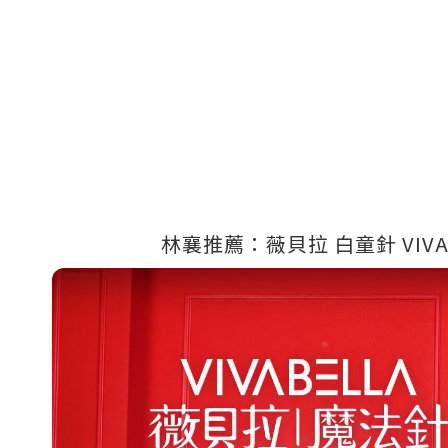
林襄推薦：薇貝拉 白童針 VIVAB