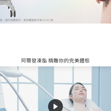
阿爾發凍脂 精雕你的完美體態