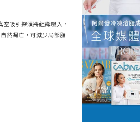
式的真空吸引探頭將組織吸入，
胞自然凋亡，可減少局部脂
。