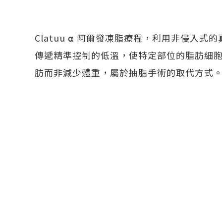
Clatuu ⍺ 阿爾發凍脂療程，利用非侵入
傳遞精準控制的低溫，使特定部位的脂肪細
肪而非減少體重，屬於抽脂手術的取代方式