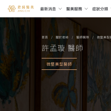
最新消息
醫美服務
症狀分類
首頁
關於君綺
醫師團隊
微整美型
許孟璇 醫師
微整美型醫師