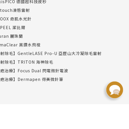
axisPICO 德國超科技皮秒
dtouch凍態雷射
COOX 奇肌水光針
TPEEL 潔比爾
juran 麗珠蘭
rmaClear 黑鑽水飛梭
射除毛】GentleLASE Pro-U 亞歷山大冷凝除毛雷射
射除毛】TRITON 海神除毛
疤治療】Focus Dual 閃電微針電波
疤治療】Dermapen 得美微針筆