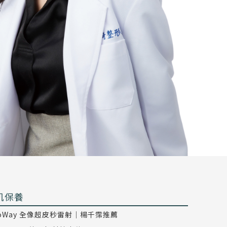
肌保養
coWay 全像超皮秒雷射｜楊千霈推薦