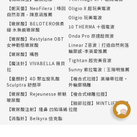
【妮芙蕾】NeoFilera｜喚回
Oligio X 超玩美電波
自然澎潤 - 陳意涵推薦
Oligio 玩美電波
【玻尿酸】BELOTERO保柔
10 THERMA 十蓓電波
緹 水無痕玻尿酸
Onda Pro 昂達超微波
【玻尿酸】Restylane OBT
女神動態玻尿酸
Linear Z音波｜打造自然俐落
輪廓感-李英愛推薦
【玻尿酸】嘴唇
Tightan 超完美音波
【魔法針】VIVABELLA 薇貝
拉
Sunny 索拉電波｜王陽明推薦
【童顏針】4D 聚左旋乳酸
【複合式拉提】黑繃帶拉提•
Sculptra 舒顏萃
外輪廓精雕
【玻尿酸】Rejeunesse 新魅
【複合式線雕拉提】
玻尿酸
【臉部拉提】MINTLIFT 秘特
【玻尿酸注射】隆鼻 凹陷填補
拉提
【消脂針】Belkyra 倍克脂
【熊貓針】Sunmax双美膠原
熊貓針