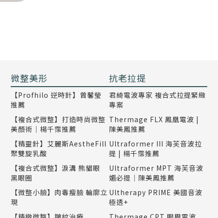
微整美形
抗老拉提
【Profhilo 逆時針】曾馨瑩
君綺電波專家 複合式拉提緊緻
推薦
專案
【複合式微整】打造時尚微整
Thermage FLX 鳳凰電波 |
美顏術｜楊千霈推薦
陳美鳳推薦
【精靈針】艾麗斯AestheFill
Ultraformer III 海芙音波拉
聚雙旋乳酸
提 | 楊千霈推薦
【複合式微整】淚溝 熊貓眼
Ultraformer MPT 海芙音波
黑眼圈
媚必提｜陳美鳳推薦
【微整小臉】肉毒瘦臉 輪廓立
Ultherapy PRIME 美國音波
現
極透+
【精緻微整】皺紋治療
Thermage CPT 眼周電波