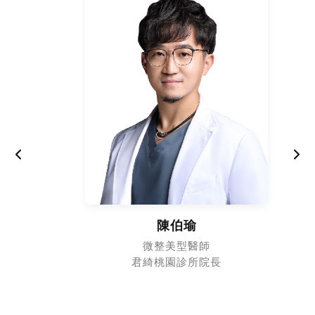
陳伯瑜
微整美型醫師
君綺桃園診所院長