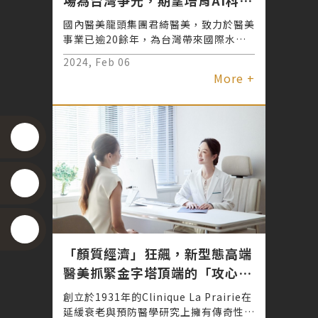
撞好操控的機器人。
人才
國內醫美龍頭集團君綺醫美，致力於醫美
事業已逾20餘年，為台灣帶來國際水準
的醫美療程。
2024, Feb 06
More +
「顏質經濟」狂飆，新型態高端
醫美抓緊金字塔頂端的「攻心
計」
創立於1931年的Clinique La Prairie在
延緩衰老與預防醫學研究上擁有傳奇性的