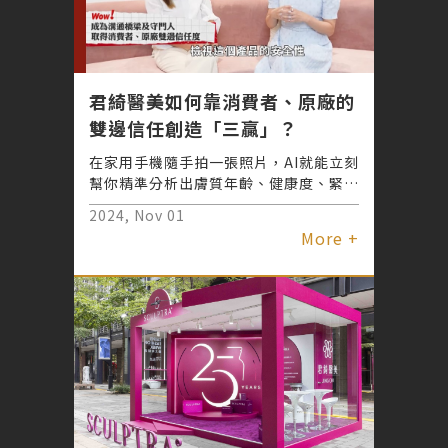
君綺醫美如何靠消費者、原廠的
雙邊信任創造「三贏」？
在家用手機隨手拍一張照片，AI就能立刻
幫你精準分析出膚質年齡、健康度、緊緻
度等各種結果，還會提供針對性的醫美療
2024, Nov 01
程建議？這不是噱頭，而是君綺醫美與顧
More +
客建立「信任關係」的秘密武器之一。無
論是在診所裡的諮詢、醫美施作，或是走
出診間的各種線上線下活動，君綺與消費
者接觸的每一個節點其實都在累積著這種
信任，不只信任君綺能提供的安全安心，
更信任君綺的專業，能帶來自己想要的美
麗與年輕。