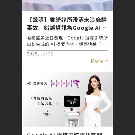
【聲明】君綺診所澄清未涉麻醉
事故 錯誤資訊為Google AI摘
要誤植事件
君綺醫美近日發現，Google 搜尋引擎所
自動生成的 AI 摘要內容，錯誤地將「光
澤診所」涉及麻醉事故之新聞資訊，誤植
2025, Jul 31
為君綺醫美相關事件，導致社會大眾對品
More +
牌產生誤解與不當聯想。對此，君綺已發
出嚴正聲明，要求 Google 立即更正，
並保留法律追訴權利，以維護診所長年耕
耘的專業信譽。 君綺醫美同時呼籲各界
與媒體朋友切勿轉載或引用錯誤訊息，若
有疑義，歡迎主動向診所查證正確資訊。
君綺強調，其始終秉持高標準醫療規範，
提供原廠正貨、專業醫師團隊以及麻醉專
科醫師全程守護，致力打造安全且安心的
醫美環境。
Google AI 誤植麻醉事故新聞