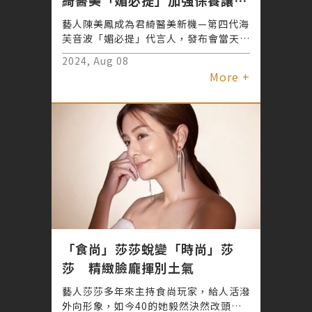
膚拉提緊實
藝人陳美鳳成為君綺醫美新機—第四代海
芙音波「媚必提」代言人，發布會當天身
穿一席白色禮服亮麗出場，逆天美顏與身
2024, Aug 08
材驚艷全場！此次還邀請到君綺品牌首位
More +
男性皮秒代言人-徐愷現身力挺，讓陳美
鳳又驚又喜。陳美鳳也大方分享她的逆齡
秘訣，就是使用第四代海芙音波-媚必提
再加上鳳凰電波療程，將美麗一直Keep
住！
「食尚」莎莎蛻變「時尚」莎
莎 精緻臉龐揮別土氣
藝人莎莎多年來主持食尚玩家，給人活潑
外向形象，如今40的她毅然決然改頭換