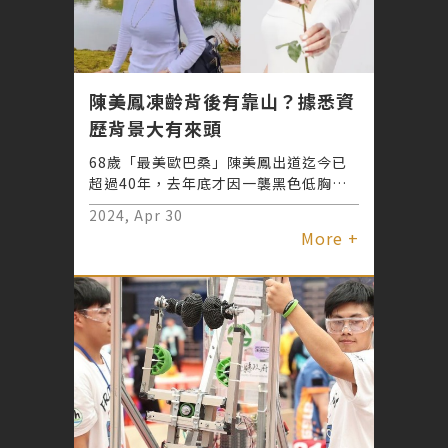
陳美鳳凍齡背後有靠山？據悉資
歷背景大有來頭
68歲「最美歐巴桑」陳美鳳出道迄今已
超過40年，去年底才因一襲黑色低胸西
裝短裙搭配黑色網襪，加上顯眼的粉色短
2024, Apr 30
髮，震驚一票網友，甚至讓人誤以為是韓
More +
國女團成員。日前與家人同遊大阪，在臉
書曬出全家親密合照，再度讓粉絲大驚，
怎麼連工作外的私人行程狀態都這麼好，
也有人打趣問這逆齡程度不會讓全家人的
輩份都亂了套嗎？