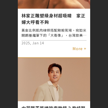
林家正雕塑級身材超吸睛 家正
婦大呼看不夠
黃金比例肌肉線條搭配剛毅氣場，宛如米
開朗基羅筆下的「大衛像」，台灣旅美棒
球好手林家正近期拍攝一支醫美廣告，在
2025, Jan 14
世界棒球12強奪冠之後再掀網路討論熱
More +
潮。粉絲狂讚：「這不只是行走的藝術
品，更是力量與美感的巔峰代表！」甚至
有人戲稱：「這是史詩級福利，怎麼看都
不夠！」
中華隊天菜撞臉李敏鎬？君綺醫