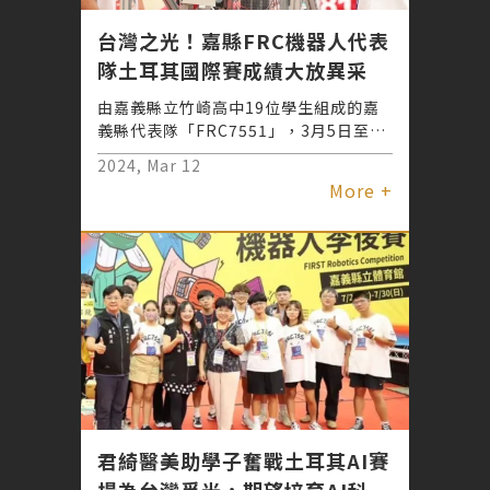
台灣之光！嘉縣FRC機器人代表
隊土耳其國際賽成績大放異采
由嘉義縣立竹崎高中19位學生組成的嘉
義縣代表隊「FRC7551」，3月5日至10
日參加由土耳其福斯汽車競技場舉辦的
2024, Mar 12
「2024 FRC Ístanbul Regional及
More +
2024 FRC Bosphorus Regional」，
聯盟賽在51支隊伍中勇奪第四名，個別
排名賽更獲第一名，這次可以在國際賽大
放異采，顯見在縣府攜手民間贊助經費及
團隊與教授討論改良後的機器人，能量提
升滿載。 縣長翁章梁表示，恭喜這群孩
子們用勇敢超越，追求更好的態度，爭取
到隊史最佳成績，同時也感謝每個與縣府
攜手贊助嘉義縣代表隊FRC7551的單
位，尤其是今年首次加入的君綺醫美診
所、圖清興誠基金會、財團法人高雄市清
景麟教育基金會及游梅公益信託慈善基
君綺醫美助學子奮戰土耳其AI賽
金，讓團隊有能力採購更多材料，建置耐
場為台灣爭光，期望培育AI科技