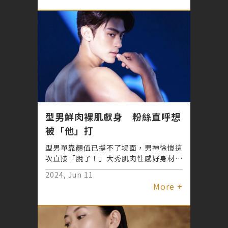
夫，追尋的是主流定義的美；現在，隨著
國際最頂尖的瑞士逆齡抗老技術引進台
灣，女性開始能夠追求「個人化」的美，
透過根據個人化DNA客製的療程，訂製
自己想要的健康與美麗，不只是表面的
「補救」，而是由內而外的升級，從根本
煥發青春活力。
型男鮮肉裸肌獻身 粉絲直呼想
被「他」打
型男單靠顏值已撐不了場面，男神徐愷這
次直接「脫了！」大秀肌肉性感好身材，
為君綺醫美站台皮秒雷射，癢眼畫面流出
2024, Jun 11
引發眾多粉絲大轟動，噴火指數爆表，不
More +
論男女老少都被燒到，紛紛嚷嚷著要感受
PICOWAY皮秒雷射的施打效果。