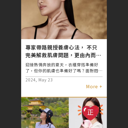
專家帶路親授養膚心法， 不只
完美解救肌膚問題，更由內而外
激升彈潤亮顏光采
迎接熱情奔放的夏天，衣櫃穿搭準備好
了，但你的肌膚也準備好了嗎？面對悶熱
高溫、空調冷氣危機，最怕膚況失控暴
2024, May 23
走，即使層層保養依舊效果不彰，還給肌
More +
膚多餘負擔。其實在塗塗抹抹保養之外，
還有更全方位的效率養膚之道，來自三位
專業皮膚科醫師的解析建議，帶你了解新
興崛起的醫美療程，如何以簡單快速、持
久高效、新生美肌力，展現水亮飽滿的夏
日立體美顏。