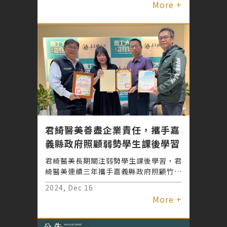
More +
君綺醫美善盡企業責任，攜手嘉
義縣政府照顧弱勢學生課後學習
君綺醫美長期關注弱勢學生課後學習，君
綺醫美連續三年攜手嘉義縣政府照顧竹崎
高中等10所學校辦理晚自習及課後照
2024, Dec 16
顧，鼓勵學子向學，讓10所學校的弱勢
More +
學生能有安全舒適的課後學習環境，陪伴
並點亮學子的求學路。