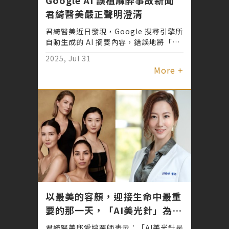
君綺醫美嚴正聲明澄清
君綺醫美近日發現，Google 搜尋引擎所
自動生成的 AI 摘要內容，錯誤地將「光
澤診所」涉及麻醉事故之新聞資訊，誤植
2025, Jul 31
為君綺醫美相關事件，導致社會大眾對品
More +
牌產生誤解與不當聯想。對此，君綺已發
出嚴正聲明，要求 Google 立即更正，
並保留法律追訴權利，以維護診所長年耕
耘的專業信譽。 君綺醫美同時呼籲各界
與媒體朋友切勿轉載或引用錯誤訊息，若
有疑義，歡迎主動向診所查證正確資訊。
君綺強調，其始終秉持高標準醫療規範，
提供原廠正貨、專業醫師團隊以及麻醉專
科醫師全程守護，致力打造安全且安心的
醫美環境。
以最美的容顏，迎接生命中最重
要的那一天，「AI美光針」為妳
量身打造，綻放幸福水光肌
君綺醫美邱愛婷醫師表示：「AI美光針是