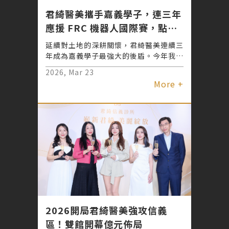
君綺醫美攜手嘉義學子，連三年
應援 FRC 機器人國際賽，點亮
偏鄉科技夢！
延續對土地的深耕關懷，君綺醫美連續三
年成為嘉義學子最強大的後盾。今年我們
再度支持竹崎高中 FRC 團隊遠征美國紐
2026, Mar 23
約，從技術贊助到跨海圓夢，君綺不僅關
More +
注外在的美麗，更致力於培育下一代的科
技實力。看著孩子們站上國際機器人大賽
舞台，這份堅持不僅是企業責任，更是對
夢想最溫暖的守護。
2026開局君綺醫美強攻信義
區！雙館開幕億元佈局