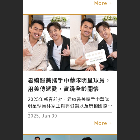
More +
平青草園舉辦「新春寒冬送暖、年菜傳
情」公益活動，為萬華四個里的150位弱
勢長者送上年菜與祝福。活動中，君綺醫
美內部同仁與康橋學生共同帶動長輩參與
闖關互動，促進身心健康。此次公益君綺
醫美捐贈年菜，並以實際行動傳遞溫暖，
讓春節更添愛與溫馨。
君綺醫美攜手中華隊明星球員，
用美傳遞愛，實踐全齡關懷
2025年新春前夕，君綺醫美攜手中華隊
明星球員林家正與郭俊麟以及康橋國際學
校學生，連續舉辦兩場公益活動，從新生
2025, Jan 30
代人才培育到長者關懷，展現對社會的承
More +
諾，以實際行動實踐「共創美好社會」的
願景。