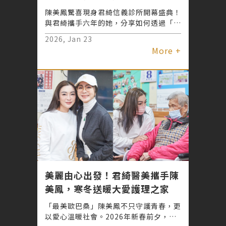
陳美鳳驚喜現身君綺信義診所開幕盛典！
與君綺攜手六年的她，分享如何透過「再
生美學」系統化管理維持完美狀態。君綺
2026, Jan 23
醫美信義雙館擴大經營，讓預約更彈性、
More +
服務更全面，成為女神心中唯一信任的專
業醫美首選。
美麗由心出發！君綺醫美攜手陳
美鳳，寒冬送暖大愛護理之家
「最美歐巴桑」陳美鳳不只守護青春，更
以愛心溫暖社會。2026年新春前夕，君