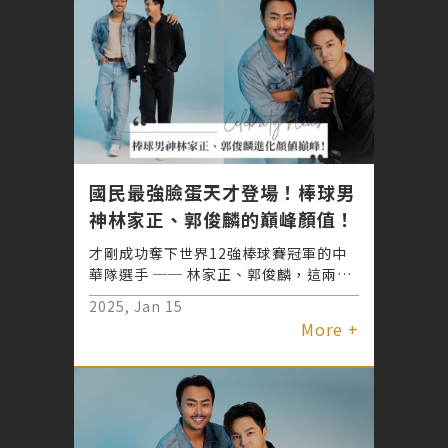
國民最強臉蛋天才登場！棒球男
神林家正、郭俊麟的巔峰顏值！
才剛成功奪下世界12強棒球賽冠軍的中
華隊選手 ── 林家正、郭俊麟，這兩個
月來人氣暴漲，攻佔各大社群媒體版面，
2025, Jan 15
在球場上投、擊球間每個動作更是牽動了
More +
無數迷妹的心跳(〃∀〃)♡ 不輸韓國歐
巴的絕頂顏值帥到G編狂點愛心收圖收不
完>< 但球員們長期面對高強度訓練，其
實肌膚和身體一天到晚都在呼喊SOS！究
竟是什麼秘密武器讓林家正與郭俊麟能夠
在下了球場後，依舊讓自己時刻Keep最