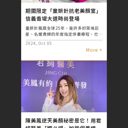
期間限定「童妍針抗老美顏室」
信義香堤大道時尚登場
童妍針風靡全球25年，是許多好萊塢巨
星、名媛貴婦的年度指定保養療程，也是
全球皮膚科一致推薦再生型膠原蛋白增生
2024, Oct 05
劑，hold住青春、優雅抗老。9/27-
More +
10/20 台北時裝週限定展間，推出童妍
針抗老美顏室，10/3-10/8 可享君綺診
所駐點的免費肌膚檢測諮詢，不僅能獲得
抗老秘技，完成互動遊戲及指定小任務，
還能獲得美顏小禮喔！
陳美鳳逆天美顏秘密是它！用君
綺醫美「媚必提」加強保養讓肌