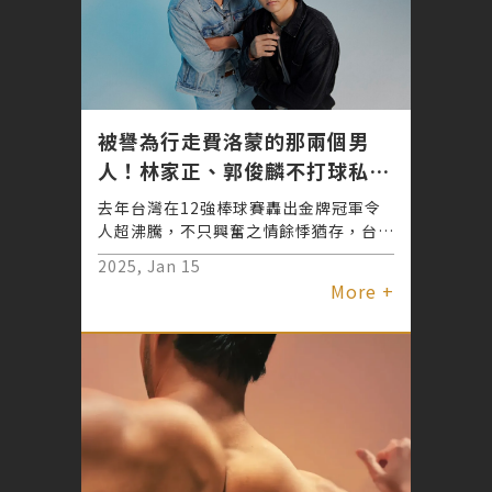
佳狀態？今天G編帶你一窺棒球男神顏值
進化巔峰的秘密！迷妹們趕快筆記起來～
♡
被譽為行走費洛蒙的那兩個男
人！林家正、郭俊麟不打球私下
更帥！
去年台灣在12強棒球賽轟出金牌冠軍令
人超沸騰，不只興奮之情餘悸猶存，台灣
隊棒球選手也各個一砲而紅，其中超型男
2025, Jan 15
鐵捕林家正與666投手郭俊麟更是話題焦
More +
點，一舉一動都受關注！行程滿檔的他們
特別撥出空檔選擇到「君綺醫美」體驗安
心的賽後保養，修養身體狀態及肌膚保養
更快速、超有感，他們還親自與粉絲分享
大入坑的關鍵，看到私下可愛真誠的模樣
又更圈粉！