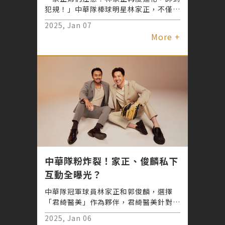
犯規！」中華隊棒球明星林家正，不僅在
12強賽場上展現實力，賽後憑藉君綺醫
2025, Jan 07
美的黑科技療程，進化成超MAN魅力男
More +
神，掀起粉絲圈的「家正婦暴動」。君綺
醫美打造屬於運動員的專屬費洛蒙提升療
程讓林家正以全新的MAN力形象回歸，
掀起粉絲群體的熱情支持，甚至被笑稱
「家正婦暴動」的始作俑者。
中華隊粉炸裂！家正、俊麟私下
互動全曝光？
中華隊冠軍球員林家正和郭俊麟，選擇
「君綺醫美」作為夥伴，君綺醫美針對兩
位球員的調理需求，分別替林家正和郭俊
2025, Jan 06
麟客製了全面性的療程規劃。