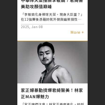
美助攻顏值巔峰
「李敏鎬化身棒球天菜，現身大巨蛋？」
在12強賽後憑藉帥氣外貌與幽默個性，
再次成為話題中心的中華隊「護國神骰」
2025, Jan 08
郭俊麟，這次攜手君綺醫美展開顏值進化
More +
計畫，透過專業的音波拉提與皮秒雷射療
程，不僅成功修復因長期曝曬而受損的肌
膚，還進一步提升整體形象，讓粉絲們直
呼：「中華隊天菜無誤！」
家正婦暴動擠爆君綺醫美！林家
正MAN爆魅力
「家正婦們注意！林家正再度進化，帥到