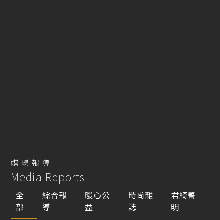
媒體報導
Media Reports
全
綜合報
暖心公
時尚雜
君綺聲
部
導
益
誌
明