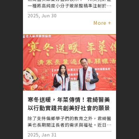
一種將高純度小分子玻尿酸精準注射於真
皮層的療程，幫助穩定肌膚結構、強化保
2025, Jun 30
濕、啟動膠原蛋白與彈力蛋白產生的療
More +
程。適合敏弱膚況、乾燥粗糙、凹疤等膚
質，可有效修復並回復滑嫩、透亮、富彈
性的健康肌膚狀態，特別值得一提的還有
凹陷型痘疤改善，藉由促進老化受損細胞
代謝，修護長期痘疤煥發平滑肌質。」
寒冬送暖，年菜傳情！君綺醫美
以行動實踐共創美好社會的願景
除了支持偏鄉學子們的教育之外，君綺醫
美也長期關注長者的需求與福祉。近日，
君綺醫美攜手中華民國老人福利關懷協會
2025, Jan 31
及康橋國際學校童工志工團，在萬華區和