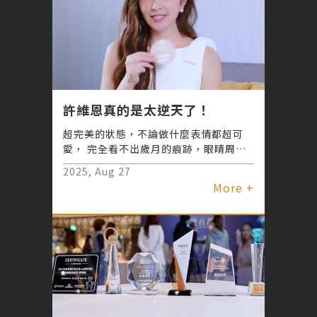
眼的真實經驗，整個人燃起希望，已立馬
預約諮詢…這麼好的資訊當然要分享給大
家，所有正苦於眼袋、淚溝的人，這篇一
定要存下來～
許維恩真的是太逆天了！
超完美的狀態，不論做什麼表情都超可
愛， 完全看不出歲月的痕跡，眼睛周圍
是她的保養重點! 君綺醫美 #無痕三點定
2025, Aug 27
位術 ，讓她擺脫「眼」值焦慮，找回魅
More +
力電眼 隨時散發出宛如少女的年輕氣息