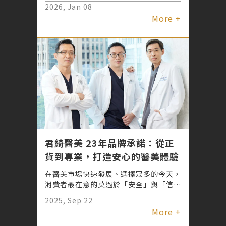
綺醫美團隊與代言人陳美鳳親訪大愛護理
2026, Jan 08
之家，透過歌聲與陪伴，將關懷送到長輩
More +
心中。君綺醫美總經理郭珮甄與團隊以實
際行動支持公益，期許將這份「內外兼
具」的美麗能量傳遞到社會每個角落。
君綺醫美 23年品牌承諾：從正
貨到專業，打造安心的醫美體驗
在醫美市場快速發展、選擇眾多的今天，
消費者最在意的莫過於「安全」與「信
賴」。療程效果或許能在短時間看見，但
2025, Sep 22
唯有品質與用心，才能經得起時間的考
More +
驗。創立至今邁入第23年的君綺醫美，