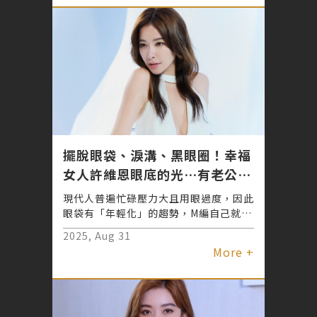
始終秉持「安心醫美」理念，從堅持原廠
正貨到持續培訓專業醫師，一步一腳印建
立穩固口碑。
擺脫眼袋、淚溝、黑眼圈！幸福
女人許維恩眼底的光…有老公給
的愛情、有君綺醫美「無痕三點
現代人普遍忙碌壓力大且用眼過度，因此
定位」創造自信電眼！無需動大
眼袋有「年輕化」的趨勢，M編自己就是
深受眼袋困擾多年的女人，每天無論睡得
刀、恢復期短的超強眼袋手術
2025, Aug 31
再早再飽，眼下「那一坨」始終陰魂不
More +
散，外加淚溝，怎麼上妝修飾，看起來還
是老態外顯啊！很想解決眼袋，卻不想面
對術後恢復期眼下瘀青一大塊窘況，心煩
的M編，最近看到許維恩透過君綺醫美
「無痕三點定位 眼袋手術」輕鬆重拾電