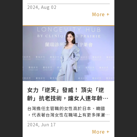
面，跳脫「食尚」玩家，成為「時尚」女
2024, Aug 02
神，展現不同風格的自信美，面對顏值升
More +
級莎莎大方公開：「我選擇安心醫美，君
綺醫美讓我美麗蛻變」。
女力「逆天」發威！ 頂尖「逆
齡」抗老技術，讓女人連年齡也
能自己做主
台灣擔任主管職的女性高於日本、韓國
，代表著台灣女性在職場上有更多揮灑空
間，也有能力過更好的生活—包括自己想
2024, Jun 17
要的「美麗」。 過去想到「醫美」、
More +
「抗老」，大多數人想到的是在臉上下功