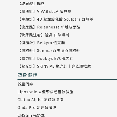
【玻尿酸】嘴唇
【魔法針】VIVABELLA 薇貝拉
【童顏針】4D 聚左旋乳酸 Sculptra 舒顏萃
【玻尿酸】Rejeunesse 新魅玻尿酸
【玻尿酸注射】隆鼻 凹陷填補
【消脂針】Belkyra 倍克脂
【熊貓針】Sunmax双美膠原熊貓針
【彈力針】Doublyx EVO彈力針
【聚光針】SKINVIVE 聚光針｜謝欣穎推薦
塑身纖體
減重門診
Liposonix 立塑聚焦超音波減脂
Clatuu Alpha 阿爾發凍脂
Onda Pro 昂達超微波
CMSlim 先舒立