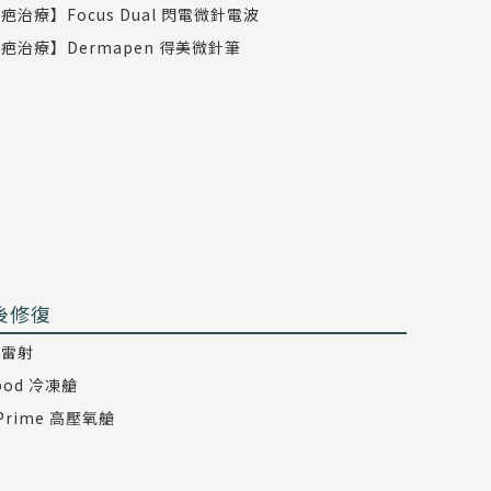
疤治療】Focus Dual 閃電微針電波
疤治療】Dermapen 得美微針筆
後修復
氖雷射
epod 冷凍艙
 Prime 高壓氧艙