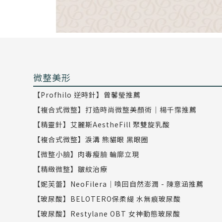
微整美形
【Profhilo 逆時針】曾馨瑩推薦
【複合式微整】打造時尚微整美顏術｜楊千霈推薦
【精靈針】艾麗斯AestheFill 聚雙旋乳酸
【複合式微整】淚溝 熊貓眼 黑眼圈
【微整小臉】肉毒瘦臉 輪廓立現
【精緻微整】皺紋治療
【妮芙蕾】NeoFilera｜喚回自然澎潤 - 陳意涵推薦
【玻尿酸】BELOTERO保柔緹 水無痕玻尿酸
【玻尿酸】Restylane OBT 女神動態玻尿酸