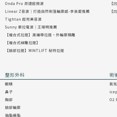
Onda Pro 昂達超微波
【凹
Linear Z音波｜打造自然俐落輪廓感-李英愛推薦
【凹
Tightan 超完美音波
Sunny 索拉電波｜王陽明推薦
【複合式拉提】黑繃帶拉提•外輪廓精雕
【複合式線雕拉提】
【臉部拉提】MINTLIFT 秘特拉提
整形外科
術
眼睛
氦
鼻子
ic
胸部
O2
臉部輪廓
抽脂補脂