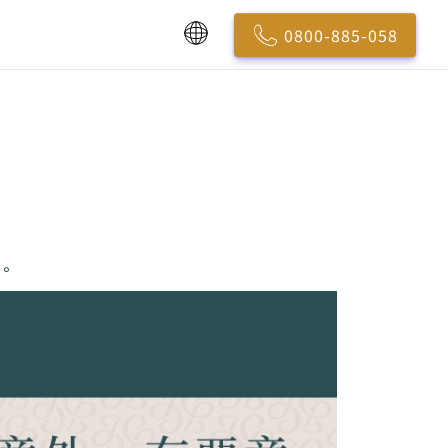
0800-885-058
。