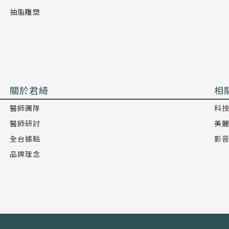
抽脂雕塑
關於君綺
相
醫師團隊
科
醫師研討
美
全台據點
影
品牌理念