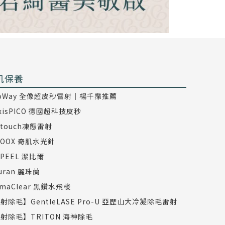
肌保養
coWay 全像超皮秒雷射｜楊千霈推薦
axisPICO 德國超科技皮秒
dtouch凍態雷射
COOX 奇肌水光針
TPEEL 潔比爾
juran 麗珠蘭
rmaClear 黑鑽水飛梭
射除毛】GentleLASE Pro-U 亞歷山大冷凝除毛雷射
射除毛】TRITON 海神除毛