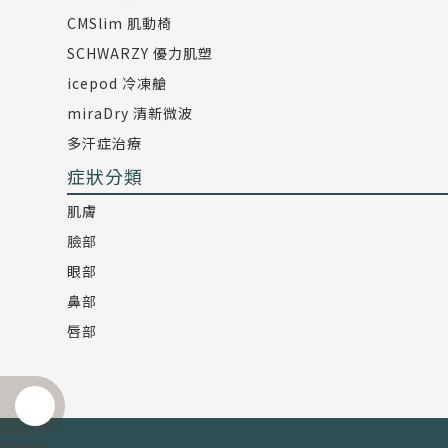
CMSlim 肌動椅
SCHWARZY 優力肌塑
icepod 冷凍艙
miraDry 清新微波
多汗症治療
症狀分類
肌膚
臉部
眼部
鼻部
唇部