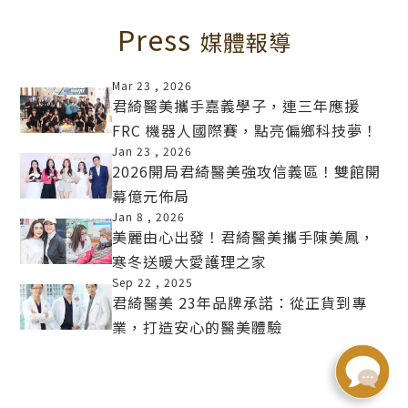
Press
媒體報導
Mar 23 ,
2026
君綺醫美攜手嘉義學子，連三年應援
FRC 機器人國際賽，點亮偏鄉科技夢！
MORE
Jan 23 ,
2026
2026開局君綺醫美強攻信義區！雙館開
幕億元佈局
MORE
Jan 8 ,
2026
美麗由心出發！君綺醫美攜手陳美鳳，
寒冬送暖大愛護理之家
MORE
Sep 22 ,
2025
君綺醫美 23年品牌承諾：從正貨到專
業，打造安心的醫美體驗
MORE