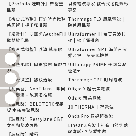
【Profhilo 逆時針】曾馨瑩
君綺電波專家 複合式拉提緊緻
推薦
專案
【複合式微整】打造時尚微整
Thermage FLX 鳳凰電波 |
美顏術｜楊千霈推薦
陳美鳳推薦
【精靈針】艾麗斯AestheFill
Ultraformer III 海芙音波拉
聚雙旋乳酸
提 | 楊千霈推薦
【複合式微整】淚溝 熊貓眼
Ultraformer MPT 海芙音波
黑眼圈
媚必提｜陳美鳳推薦
【微整小臉】肉毒瘦臉 輪廓立
Ultherapy PRIME 美國音波
現
極透+
【精緻微整】皺紋治療
Thermage CPT 眼周電波
【妮芙蕾】NeoFilera｜喚回
Oligio X 超玩美電波
自然澎潤 - 陳意涵推薦
Oligio 玩美電波
【玻尿酸】BELOTERO保柔
10 THERMA 十蓓電波
緹 水無痕玻尿酸
Onda Pro 昂達超微波
【玻尿酸】Restylane OBT
女神動態玻尿酸
Linear Z音波｜打造自然俐落
輪廓感-李英愛推薦
【玻尿酸】嘴唇