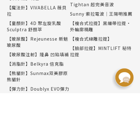
Tightan 超完美音波
【魔法針】VIVABELLA 薇貝
拉
Sunny 索拉電波｜王陽明推薦
【童顏針】4D 聚左旋乳酸
【複合式拉提】黑繃帶拉提•
Sculptra 舒顏萃
外輪廓精雕
【玻尿酸】Rejeunesse 新魅
【複合式線雕拉提】
玻尿酸
【臉部拉提】MINTLIFT 秘特
【玻尿酸注射】隆鼻 凹陷填補
拉提
【消脂針】Belkyra 倍克脂
【熊貓針】Sunmax双美膠原
熊貓針
【彈力針】Doublyx EVO彈力
針
【聚光針】SKINVIVE 聚光針
｜謝欣穎推薦
美肌保養
塑身纖體
PicoWay 全像超皮秒雷射｜
減重門診
楊千霈推薦