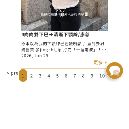
4肉肉雙下巴➡️清晰下顎線/彥慈
原本以為我的下顎線已經蠻明顯了 直到去君
綺醫美 @jingchi_ig 打完「十蓓電波」！！
天啊！整個臉直接小一圈了😍 現在側臉線條
2026, Jun 29
直接貼緊、嘴邊肉也減少很多 而且重點是完
更多 +
全不會痛！ 去之前我整個人緊張，結果施作
< pre
next
當下只有溫溫熱熱的感覺，過程舒服到甚至可
1
2
3
4
5
6
7
8
9
10
以狂聊天，怕痛的人真的可以大放心👌 打完
完全不需要修復期 隔天直接可以上妝 真的很
謝謝這次幫我打的 #吳承翰醫師 一個月後的
效果真的驚豔到我！！ 現在是連拍照都覺得
臉型很順～完全不用特別找角度 非常值得列
入每年必打清單😍📋