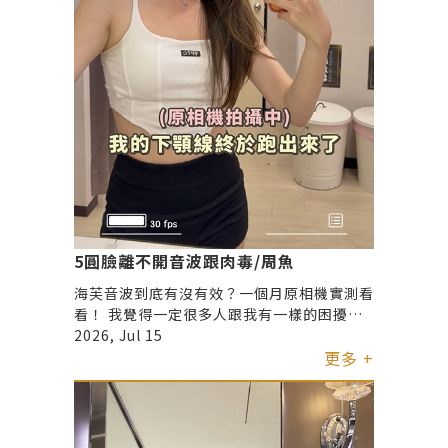
5圓臉離不開音波跟肉毒/周魚
海芙音波到底有沒有效？一個月原相機實測看
看！ 我覺得一定很多人跟我有一樣的困擾
吧！ 就是明明體脂沒有很高，但原相機拍起
2026, Jul 15
來臉就是圓的？ 尤其是側臉跟下顎線 常常一
更多 +
拍照就直接消失 每次看到都會懷疑自己是不
是又胖了🥹 後來才知道 有些輪廓不明顯真的
不一定只是胖 也可能跟先天條件、臉型、咀
嚼肌線條有關 這次經過醫師評估後 我做了音