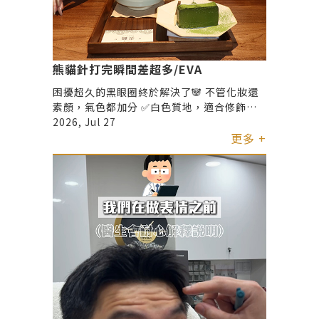
熊貓針打完瞬間差超多/EVA
困擾超久的黑眼圈終於解決了🐼 不管化妝還
素顏，氣色都加分 ✅白色質地，適合修飾眼
下暗沉 ✅同時改善淚溝與疲憊感 ✅眼周調整
2026, Jul 27
自然細緻，不容易有厚重感
更多 +