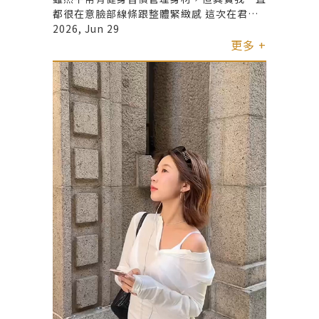
都很在意臉部線條跟整體緊緻感 這次在君綺
體驗海芙音波+Onda Pro的組合，療程後最
2026, Jun 29
有感的是輪廓變得更俐落，肌膚狀態也有種更
更多 +
緊實、更精緻的感覺，而且過程中比想像中舒
服很多，恢復期也很短，完全不影響日常工作
和拍攝！ 很喜歡諮詢時醫師跟團隊都很細
心，會依照我的狀態去調整適合的療程方式，
不是那種制式化的感覺，整體體驗很安心 推
薦給大家！