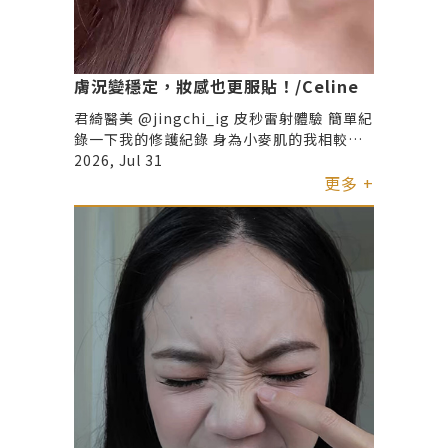
膚況變穩定，妝感也更服貼！/Celine
君綺醫美 @jingchi_ig 皮秒雷射體驗 簡單紀
錄一下我的修護紀錄 身為小麥肌的我相較於
其他人 其實更在意膚色不均、看起來很暗沉
2026, Jul 31
所以這類療程 對我來說就像是定期肌膚管理
更多 +
的一部分 關於術後的保養 我自己是這樣做的
第一至三天：高濃度純保濕面膜搭配B5精華
第三天後持續加強保濕 會多擦保濕精華 這期
間一定要做好防曬！ 大概兩週左右就回到日
常保養的節奏 以上屬於個人體驗與修護紀錄
分享 如果你也在觀望醫美保養 建議先諮詢專
業醫師評估 找到適合自己的方式 🤍