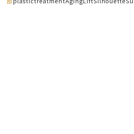
部
plastic
treatment
AgingLift
Silhouette
Su