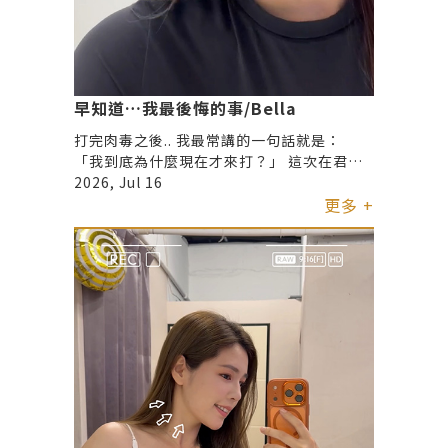
早知道…我最後悔的事/Bella
打完肉毒之後.. 我最常講的一句話就是：
「我到底為什麼現在才來打？」 這次在君綺
體驗 醫師非常細心地評估我的狀況， 完全依
2026, Jul 16
照我的臉部條件做調整✨ 效果也比我預期中
更多 +
自然！ 不僵硬的那種，細紋也改善了， 整個
人看起來更有精神✨ 如果你跟以前的我一樣
觀望很久， 真的很推薦先找專業醫師諮詢看
看🙆🏻‍♀️