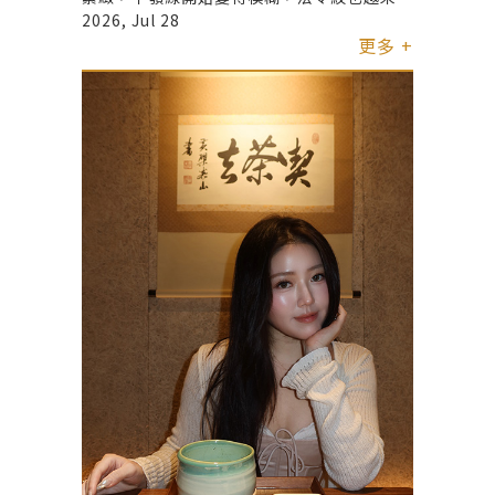
明顯。為了改善肌膚鬆弛問題，我選擇到「君
2026, Jul 28
綺醫美 @jingchi_ig 」體驗近期非常受矚目
更多 +
的韓國「10THERMA 十蓓電波」療程。 療
程前最擔心的其實是疼痛感，但實際打得當下
覺得舒適度比想像中高許多，接受度超高，而
且施打速度也比預期快，舒服到差點睡著😅
打完當下最讓我驚喜的是下顎線真的變得很明
顯，原本鬆弛的輪廓有被向上提拉的感覺。之
後幾週隨著膠原蛋白持續增生，眼周細紋跟法
令紋也逐漸變得不明顯，整體膚質大大加分！
另外一點很加分的是術後幾乎沒有明顯紅腫，
恢復期非常短，當天就能正常上妝與工作，對
於生活忙碌的人來說相當方便。 姊妹們若希
望透過非侵入式療程改善細紋、提升肌膚緊緻
度，十蓓電波確實是一個非常值得的選項！