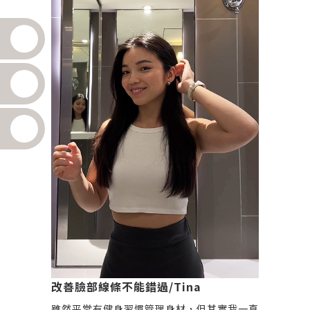
波來改善下半臉輪廓 也搭配肉毒放鬆線條，
順便處理我磨牙的困擾 結果一個月後真的有
嚇到 原相機直出的下顎線居然跑出來了 而且
連朋友都說我看起來瘦很多！ 這次是在高雄
君綺 @jingchi_ig 做的 環境很美、很寬敞，
交通也很方便 整體體驗蠻舒服的 只能說 我現
在懂為什麼有人會離不開音波跟肉毒了🤣
改善臉部線條不能錯過/Tina
雖然平常有健身習慣管理身材，但其實我一直