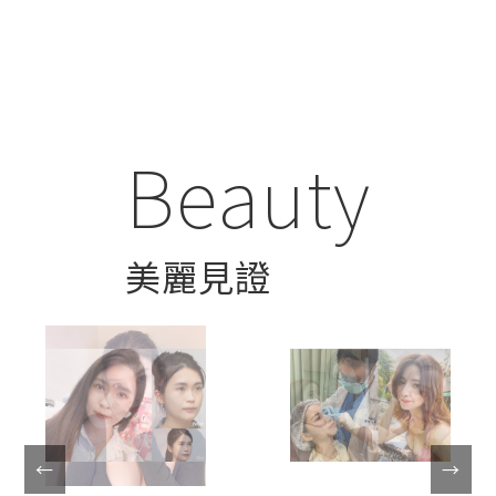
Beauty
美麗見證
Micro-plastic
Micro-plastic
←
→