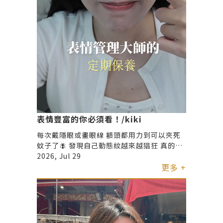
表情豐富的你必須看！/kiki
每次戴隱眼或畫眼線 額頭都用力到可以夾死
蚊子了🪰 發現自己動態紋越來越猖狂 真的不
能再假裝看不見～ 這次定期保養一樣是去 君
2026, Jul 29
綺醫美找伍詠聰醫師報到🏥 一口氣處理了最
更多 +
在意的： 抬頭紋、皺鼻紋、魚尾紋跟下巴✨
不得不說把這些緊繃的表情放鬆下來之後 整
個人看起來氣色順眼好多 大笑也不用再小心
翼翼了🥰 B A對比都在影片裡 記錄一下我的
表情救星📸 （大家如果有需要，還是要自己