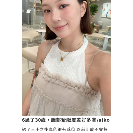
6過了30歲，臉部緊緻度差好多😓/aiko
過了三十之後真的很有感🥲 以前比較不會特