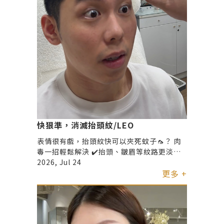
快狠準，消滅抬頭紋/LEO
表情很有戲，抬頭紋快可以夾死蚊子🦟？ 肉
毒一招輕鬆解決 ✔️抬頭、皺眉等紋路更淡化
✔️表情放鬆但不僵硬 ✔️臉部線條更乾淨俐落
2026, Jul 24
更多 +