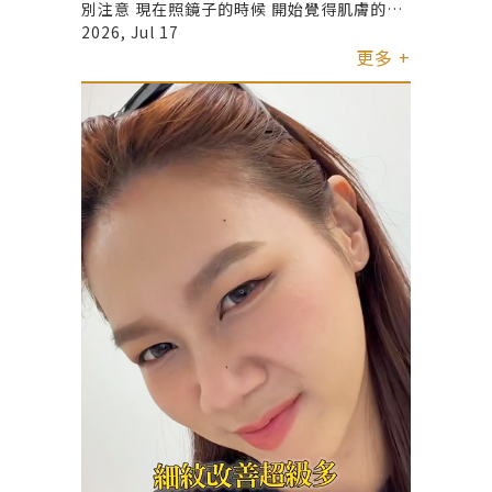
別注意 現在照鏡子的時候 開始覺得肌膚的緊
緻度和輪廓線條 好像跟以前不太一樣了 所以
2026, Jul 17
在生日之前 決定來君綺醫美 @jingchi_ig 體
更多 +
驗十蓓電波！！！ 因為比較在意線條感及輪
廓 所以醫生建議這次500發主要集中在下半
臉的位置 而且我原本真的以為會很痛🥶 結果
實際施作的時候 我淡定到醫師都很驚訝🤣 當
然每個人的感受不一樣 但以我自己來說 是可
以放鬆完成療程的程度！ 整個過程大約半小
時就完成 影片裡也記錄了一個月後的狀態 我
自己最有感的是整體線條看起來更俐落一些
尤其是下顎線真的很有感🥹🥹🥹 拍照的時候
側臉線條感也比以前更明顯一點 這次把完整
紀錄都放在影片裡了 有興趣的人可以參考看
看！！