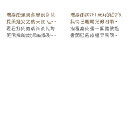
玻尿酸淚溝蘋果肌 / 黛
玻尿酸/CC | 歲月真的很
熙｜打完之後，大大降
無情，眼周下的凹陷跟
低照片和本人素顏及化
現在打完之後，大大降
法令紋的地方越來越明
療程結束後，其實就能
妝的落差感
低照片和本人素顏及化
顯，趁疫情緩解時，約
很明顯看出效果。回家
妝的落差感，化妝不用
了 #君綺醫美診所看診
的隔天臉有稍微腫一
再費心機遮瑕黑眼圈～
點，大概第三天就改善
很多，大約一週後臉部
已經完全消腫。術後的
效果真的好棒，整個臉
很澎彈，素顏也看起有
精神多了～有種少女的
光澤感阿～可以看看我
術前術後的照片，差超
級多的!