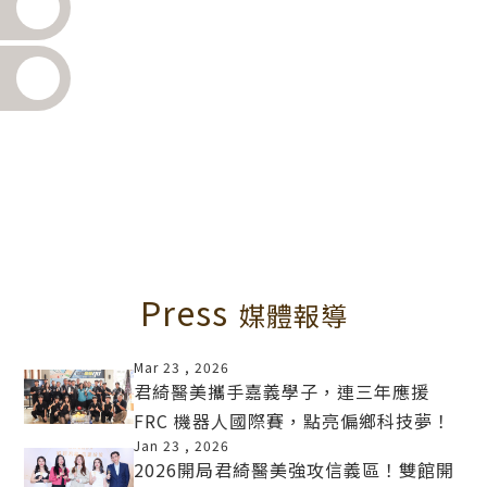
Press
媒體報導
Mar 23 ,
2026
君綺醫美攜手嘉義學子，連三年應援
FRC 機器人國際賽，點亮偏鄉科技夢！
MORE
Jan 23 ,
2026
2026開局君綺醫美強攻信義區！雙館開