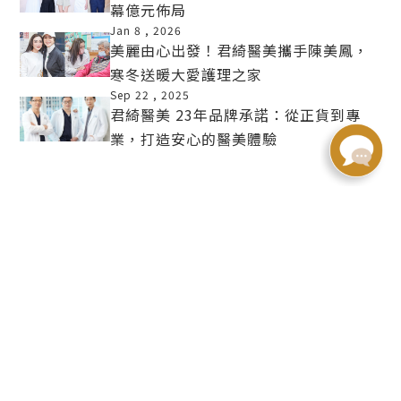
幕億元佈局
MORE
Jan 8 ,
2026
美麗由心出發！君綺醫美攜手陳美鳳，
寒冬送暖大愛護理之家
MORE
Sep 22 ,
2025
君綺醫美 23年品牌承諾：從正貨到專
業，打造安心的醫美體驗
MORE