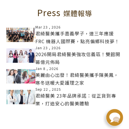
Press
媒體報導
Mar 23 ,
2026
君綺醫美攜手嘉義學子，連三年應援
FRC 機器人國際賽，點亮偏鄉科技夢！
MORE
Jan 23 ,
2026
2026開局君綺醫美強攻信義區！雙館開
幕億元佈局
MORE
Jan 8 ,
2026
美麗由心出發！君綺醫美攜手陳美鳳，
寒冬送暖大愛護理之家
MORE
Sep 22 ,
2025
君綺醫美 23年品牌承諾：從正貨到專
業，打造安心的醫美體驗
MORE