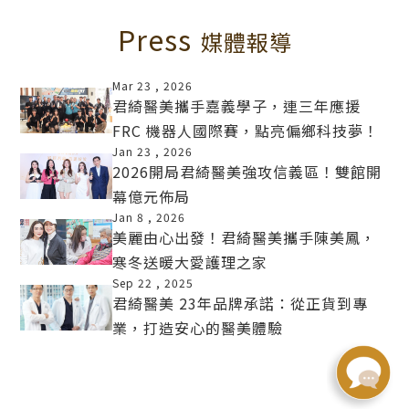
Press
媒體報導
Mar 23 ,
2026
君綺醫美攜手嘉義學子，連三年應援
FRC 機器人國際賽，點亮偏鄉科技夢！
MORE
Jan 23 ,
2026
2026開局君綺醫美強攻信義區！雙館開
幕億元佈局
MORE
Jan 8 ,
2026
美麗由心出發！君綺醫美攜手陳美鳳，
寒冬送暖大愛護理之家
MORE
Sep 22 ,
2025
君綺醫美 23年品牌承諾：從正貨到專
業，打造安心的醫美體驗
MORE