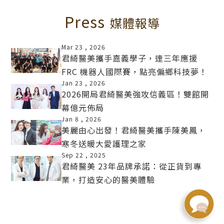
Press
媒體報導
Mar 23 ,
2026
君綺醫美攜手嘉義學子，連三年應援
FRC 機器人國際賽，點亮偏鄉科技夢！
MORE
Jan 23 ,
2026
2026開局君綺醫美強攻信義區！雙館開
幕億元佈局
MORE
Jan 8 ,
2026
美麗由心出發！君綺醫美攜手陳美鳳，
寒冬送暖大愛護理之家
MORE
Sep 22 ,
2025
君綺醫美 23年品牌承諾：從正貨到專
業，打造安心的醫美體驗
MORE