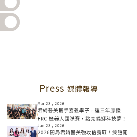
Press
媒體報導
Mar 23 ,
2026
君綺醫美攜手嘉義學子，連三年應援
FRC 機器人國際賽，點亮偏鄉科技夢！
MORE
Jan 23 ,
2026
2026開局君綺醫美強攻信義區！雙館開