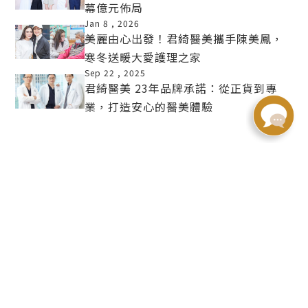
幕億元佈局
MORE
Jan 8 ,
2026
美麗由心出發！君綺醫美攜手陳美鳳，
寒冬送暖大愛護理之家
MORE
Sep 22 ,
2025
君綺醫美 23年品牌承諾：從正貨到專
業，打造安心的醫美體驗
MORE