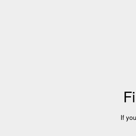
Fi
If yo