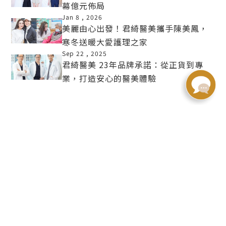
幕億元佈局
MORE
Jan 8 ,
2026
美麗由心出發！君綺醫美攜手陳美鳳，
寒冬送暖大愛護理之家
MORE
Sep 22 ,
2025
君綺醫美 23年品牌承諾：從正貨到專
業，打造安心的醫美體驗
MORE