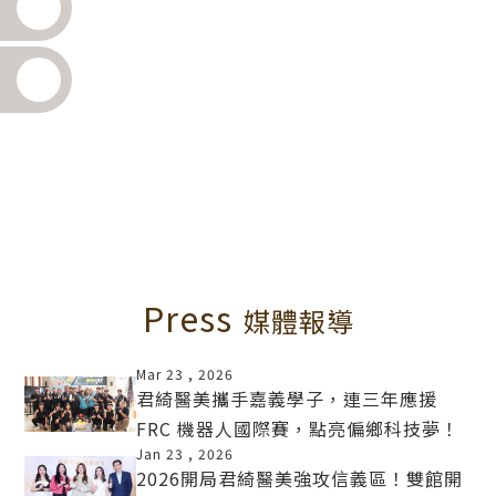
Press
媒體報導
Mar 23 ,
2026
君綺醫美攜手嘉義學子，連三年應援
FRC 機器人國際賽，點亮偏鄉科技夢！
MORE
Jan 23 ,
2026
2026開局君綺醫美強攻信義區！雙館開