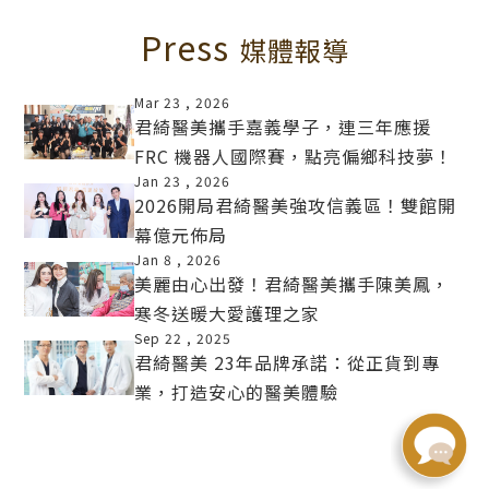
Press
媒體報導
Mar 23 ,
2026
君綺醫美攜手嘉義學子，連三年應援
FRC 機器人國際賽，點亮偏鄉科技夢！
MORE
Jan 23 ,
2026
2026開局君綺醫美強攻信義區！雙館開
幕億元佈局
MORE
Jan 8 ,
2026
美麗由心出發！君綺醫美攜手陳美鳳，
寒冬送暖大愛護理之家
MORE
Sep 22 ,
2025
君綺醫美 23年品牌承諾：從正貨到專
業，打造安心的醫美體驗
MORE