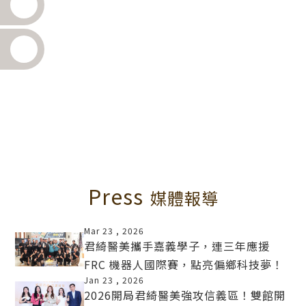
Press
媒體報導
Mar 23 ,
2026
君綺醫美攜手嘉義學子，連三年應援
FRC 機器人國際賽，點亮偏鄉科技夢！
MORE
Jan 23 ,
2026
2026開局君綺醫美強攻信義區！雙館開